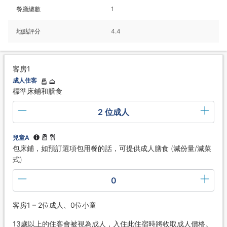
餐廳總數
1
地點評分
4.4
客房1
成人住客
標準床鋪和膳食
2 位成人
兒童A
包床鋪，如預訂選項包用餐的話，可提供成人膳食 (減份量/減菜
式)
0
客房1 – 2位成人、0位小童
13歲以上的住客會被視為成人，入住此住宿時將收取成人價格。