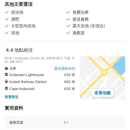
其他主要選項
游泳池
免費泊車
酒吧
接送服務
大型室內浴池
露天浴池 (非混合)
浴池
遊戲室
4.4
地點絕佳
9574-1 Inubozaki, Choshi-shi, 犬吠埼, 銚子, 千葉, 日
本, 288-0012
泊車
最低價格包括
Inubosaki Lighthouse
330 米
Inuboh Railway Station
400 米
Cape Inubozaki
430 米
查看地圖
查看附近
實用資料
服務質素
4.1