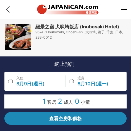
絕景之宿 犬吠埼飯店 (Inubosaki Hotel)
9574-1 Inubozaki, Choshi-shi, 犬吠埼, 銚子, 千葉, 日本,
288-0012
網上預訂
入住
退房
8月9日(週日)
8月10日(週一)
1
2
0
客房
成人
小童
查看空房和價格