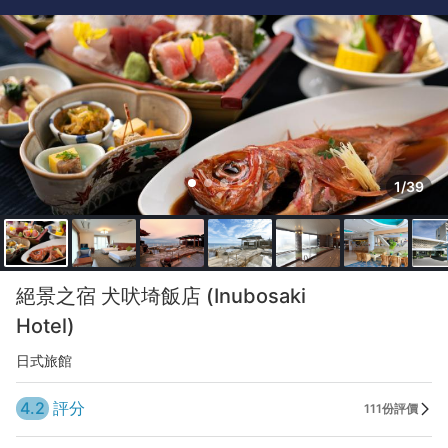
1/39
絕景之宿 犬吠埼飯店 (Inubosaki
Hotel)
日式旅館
4.2
評分
111份評價