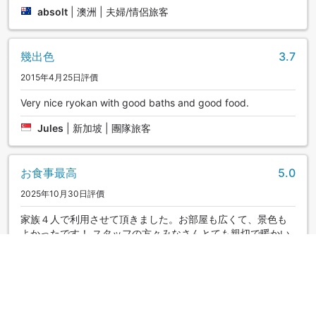
absolt
|
澳洲 | 夫婦/情侶旅客
幾出色
3.7
2015年4月25日評價
Very nice ryokan with good baths and good food.
Jules
|
新加坡 | 團隊旅客
お食事最高
5.0
2025年10月30日評價
家族４人で利用させて頂きました。お部屋も広くて、景色も
よかったです！ スタッフの方々みなさんとても親切で暖かい
旅館！ お食事も朝、夕共にとても美味しくて大満足です！ 魚
が苦手なこどもも美味しいと完食しました。 また熱海に行く
機会があれば利用したいです。
|
團隊旅客