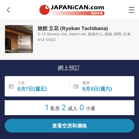
旅館 立花 (Ryokan Tachibana)
5-13 Showa-cho, Atami-shi, 熱海中心, 熱海, 靜岡, 日本,
413-0022
網上預訂
入住
退房
8月7日(週五)
8月8日(週六)
1
2
0
客房
成人
小童
查看空房和價格