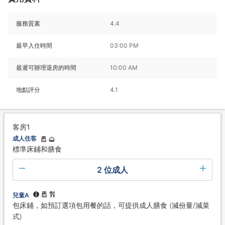
服務質素
4.4
最早入住時間
03:00 PM
最遲可辦理退房的時間
10:00 AM
地點評分
4.1
客房1
成人住客
標準床鋪和膳食
2 位成人
兒童A
包床鋪，如預訂選項包用餐的話，可提供成人膳食 (減份量/減菜
式)