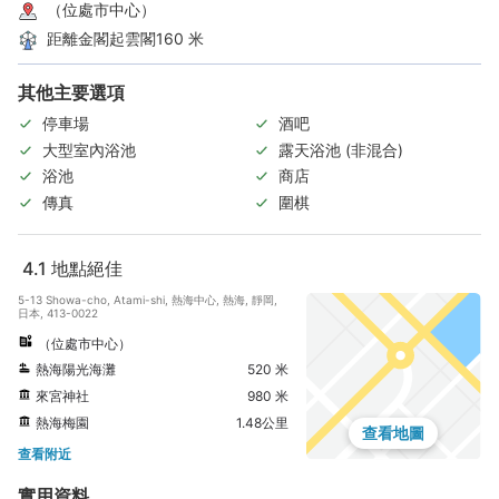
（位處市中心）
距離金閣起雲閣160 米
其他主要選項
停車場
酒吧
大型室內浴池
露天浴池 (非混合)
浴池
商店
傳真
圍棋
4.1
地點絕佳
5-13 Showa-cho, Atami-shi, 熱海中心, 熱海, 靜岡,
日本, 413-0022
（位處市中心）
熱海陽光海灘
520 米
來宮神社
980 米
熱海梅園
1.48公里
查看地圖
查看附近
實用資料