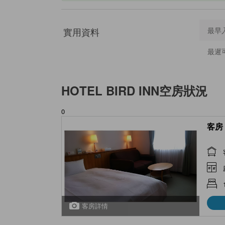
實用資料
最早
最遲
HOTEL BIRD INN
空房狀況
0
客房 
客房詳情