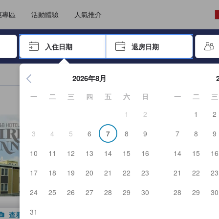
選擇語言
選擇貨幣
惠專區
活動體驗
人氣推介
尋找，再按Enter鍵選擇
入住日期
退房日期
按Enter鍵開始瀏覽日期選擇器，並使用方向鍵瀏覽入住和退房
2026年8月
一
二
三
四
五
六
日
一
二
三
1
2
1
2
3
4
5
6
7
8
9
7
8
9
10
11
12
13
14
15
16
14
15
16
17
18
19
20
21
22
23
21
22
23
24
25
26
27
28
29
30
28
29
30
31
查看全部照片