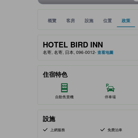
概覽
客房
設施
位置
政策
金星評級由夥伴網站提供，反映住客對舒適度及設施
tooltip
HOTEL BIRD INN
名寄, 名寄, 日本, 096-0012
- 查看地圖
住宿特色
自動售賣機
停車場
設施
上網服務
免費泊車