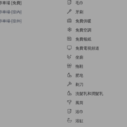
停車場 [免費]
毛巾
停車場 [室內]不適用
停車場 [室內]
牙刷
停車場 [室外]不適用
停車場 [室外]
免費供暖
免費空調
免費報紙
免費電視頻道
坐廁
拖鞋
肥皂
剃刀
洗髮乳和潤髮乳
風筒
浴巾
浴缸