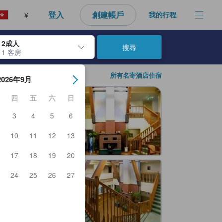
登入
創建帳戶
我的行程
¥
2成人
搜尋
1 客房
日期。使用Enter鍵選擇日期後，入住日期將會選取。請重覆相同步驟以
所有名寄酒店住宿
2026年9月
四
五
六
日
3
4
5
6
10
11
12
13
17
18
19
20
24
25
26
27