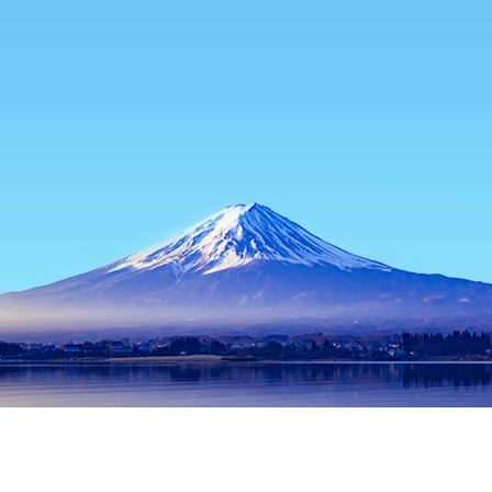
主頁
日本酒店
埼玉酒店
所澤
所澤
埼玉
秩父
川越
飯能
熊谷
川口