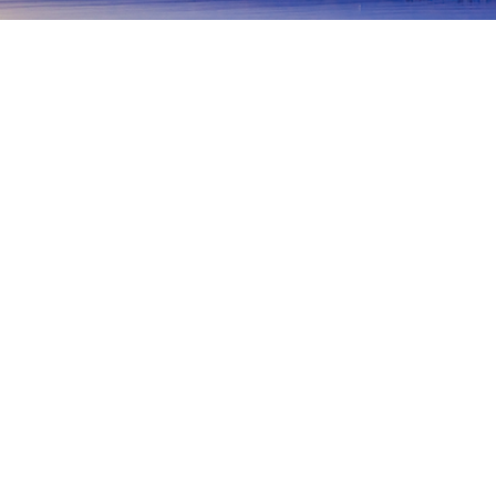
主頁
日本酒店
長野酒店
辰野
辰野
松本
長野
輕井澤
木曾
白馬
諏訪
辰野
Green Village Yokokawa Kayabiki-no-yakata
熱門旅遊日期
今晚
8月10日
明天
8月11日
本週末
8月15日
-
8月16日
下週末
8月22日
-
8月23日