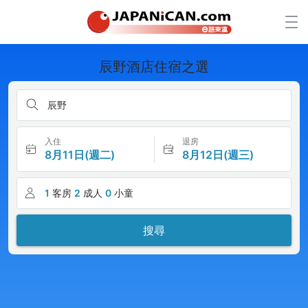
辰野酒店住宿之選
辰野
入住
退房
8月11日(週二)
8月12日(週三)
1
客房
2
成人
0
小童
搜尋