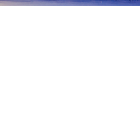
主頁
日本酒店
岩手酒店
田野畑
田野畑
盛岡
花卷
宮古
一關市
八幡平
釜
田野畑
Kurosaki Auto Camping Ground
Tanohata Ice cream
R
熱門旅遊日期
今晚
8月10日
明天
8月11日
本週末
8月15日
-
8月16日
下週末
8月22日
-
8月23日