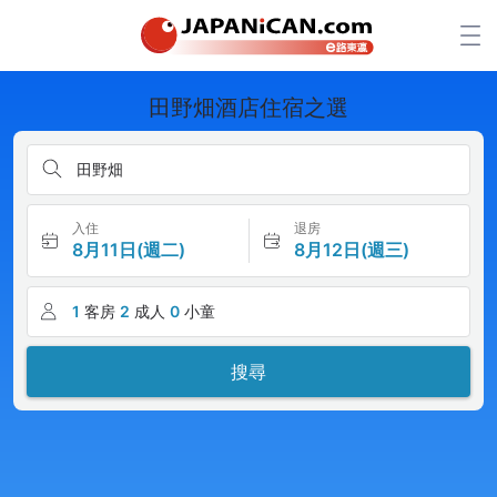
田野畑酒店住宿之選
田野畑
入住
退房
8月11日(週二)
8月12日(週三)
1
客房
2
成人
0
小童
搜尋