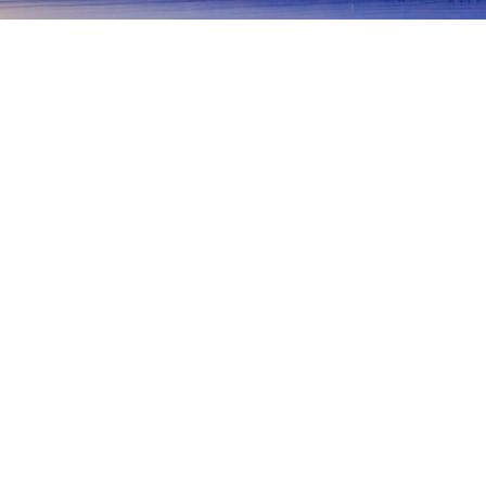
主頁
日本酒店
鹿兒島酒店
種子島
種子島
鹿兒島
霧島
指宿
屋久島
奄美大島
南種子
西之表
中種子
Akaogijo Culture Traditional Museum Gessotei
Teppokan
熱門旅遊日期
今晚
8月7日
明天
8月8日
本週末
8月8日
-
8月9日
下週末
8月15日
-
8月16日