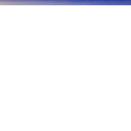
主頁
日本酒店
青森酒店
外濱
外濱
十和田
青森
三澤
弘前
黑石
深浦
外濱
龍飛崎
Stairs National Highway
Road Station Minmaya
熱門旅遊日期
今晚
8月6日
明天
8月7日
本週末
8月8日
-
8月9日
下週末
8月15日
-
8月16日