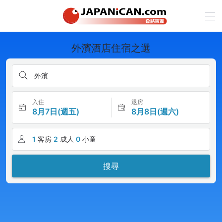
外濱酒店住宿之選
外濱
入住
退房
8月7日(週五)
8月8日(週六)
1
客房
2
成人
0
小童
搜尋