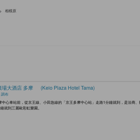
>
相模原
大酒店 多摩 (Keio Plaza Hotel Tama)
 調布
摩中心車站前，從京王線、小田急線的「京王多摩中心站」走路1分鐘就到，是洽商、
分鐘就到三麗歐彩虹樂園。