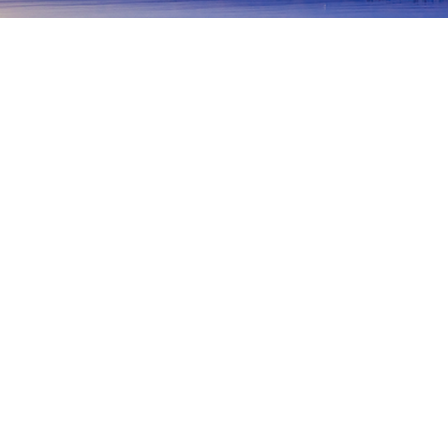
主頁
日本酒店
福井酒店
小濱
小濱
福井
蘆原
敦賀
勝山
阪井
高濱
小濱
若狹
Wakasa Fishermans Wharf
Road Station Wakasa Obama
熱門旅遊日期
今晚
8月6日
明天
8月7日
本週末
8月8日
-
8月9日
下週末
8月15日
-
8月16日