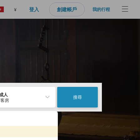
登入
創建帳戶
我的行程
¥
2成人
搜尋
 客房