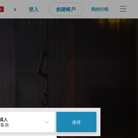
登入
創建帳戶
我的行程
¥
2成人
搜尋
 客房