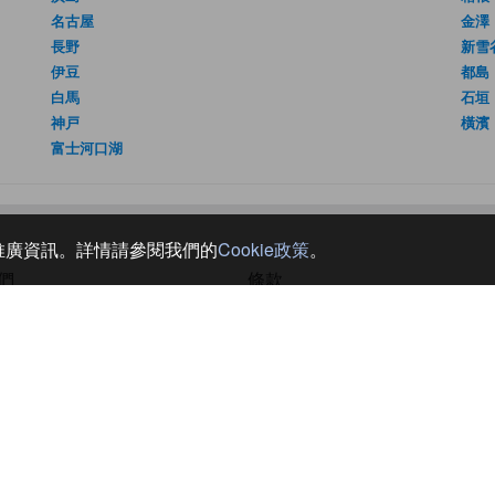
名古屋
金澤
長野
新雪
伊豆
都島
白馬
石垣
神戸
橫濱
富士河口湖
和推廣資訊。詳情請參閱我們的
Cookie政策
。
們
條款
訊
使用條款
私隱政策
請勿出售我的個人資料
© JTB Corp. All rights reserved.