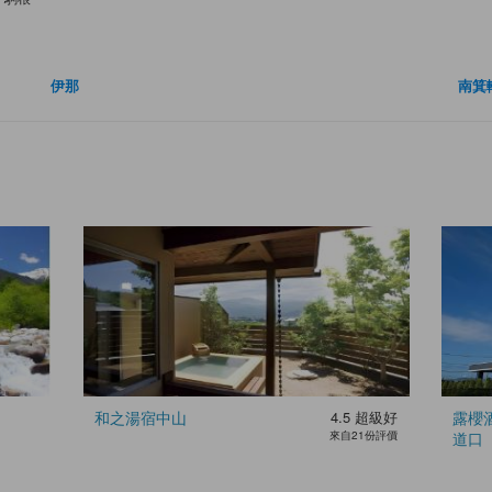
伊那
南箕
和之湯宿中山
4.5
超級好
露櫻
來自21份評價
道口