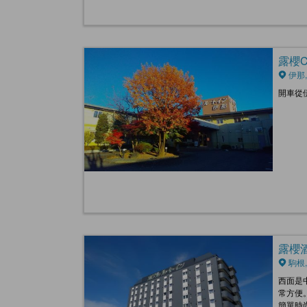
露櫻CO
伊那,
開車從
露櫻酒店
駒根,
西面是
常方便
簡單時