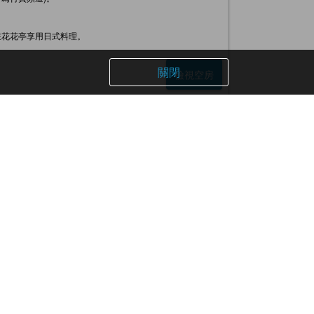
在花花亭享用日式料理。
關閉
檢視空房
敷谷，群山環繞景觀非常雄偉壯觀。
刻刻變化多端的山脈風情深受住宿嘉賓好評。
器也經過特別挑選和研究，讓您在享受美食的同時，視覺和味
膚效果的泉水。
綠景、艷麗的紅葉、純白的雪景，隨著季節變化的自然美景，
檢視空房