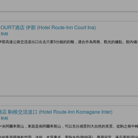
URT酒店 伊那 (Hotel Route-Inn Court Ina)
 駒根
伊那高速公路交流道出口出去只要3分鐘的距離，適合作為商務、觀光的據點。館內備
 駒根交流道口 (Hotel Route-Inn Komagane Inter)
 駒根
中央阿爾卑斯山，東面是南阿爾卑斯山，可以充分感受到大自然的美景。從駒之根中轉
。
尚的客房裡備有空調、冰箱、木質書桌、電熱水壺(附綠茶)、專用浴室、液晶電視(部分