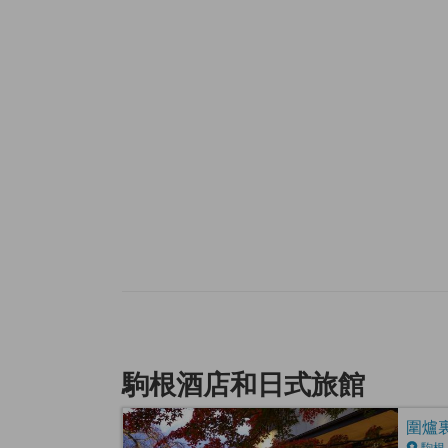
駒根酒店和日式旅館
圍爐裏
駒根,