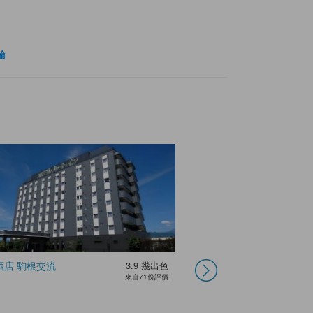
輪
酒店 駒根交流
3.9
幾出色
露櫻COURT酒店
來自71份評價
伊那