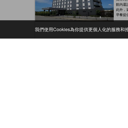
館內還
此外，
早餐提
我們使用Cookies為你提供更個人化的服務
山野草之
駒根,
本館座
從客房
流過館
餐點精
一年四
覺都得
本館的
從開放
可讓您