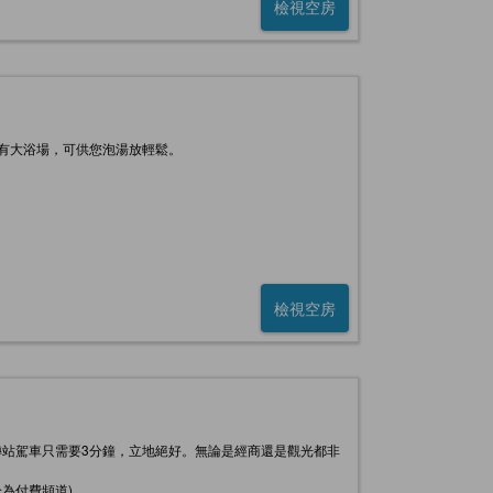
檢視空房
有大浴場，可供您泡湯放輕鬆。
檢視空房
站駕車只需要3分鐘，立地絕好。無論是經商還是觀光都非
為付費頻道)。