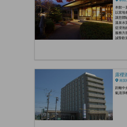
本館一
以當地
讓您體
溫泉水
從浸泡
服務方
誠摯歡
露櫻酒店
南箕
距離中
氣清淨