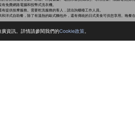
設有免費網路電腦和投幣式洗衣機。
還有提供按摩服務。需要乾洗服務的客人，請洽詢櫃檯工作人員。
供和洋式自助餐，除了有溫熱的歐式麵包外，還有傳統的日式美食可供您享用。晚餐
和推廣資訊。詳情請參閱我們的
Cookie政策
。
宿 二人靜 (Sanyaso-no-Yado Futarishizuka)
 駒根
落於南信州、駒根高原的高台上，正面可俯瞰南阿爾卑斯山，背後則是寶劍岳、千疊
或露天風呂可以看到從南阿爾卑斯山昇起的旭日，以及日落時分的夕陽美景等，時時
旁的清澈溪流--太田切川的潺潺水聲，伴隨著週遭美景，可以療癒您旅途的疲勞。
選信州當地產食材，鮮度和口感絕佳的創意懷石料理，讓您吃得安心。
季都能品嚐到當季的美食，享受旅途中幸福的美食時光。此外，料理的盛裝方式和食
到滿足。
早太郎温泉是從中央阿爾卑斯山麓下湧出的鹼性單純溫泉，可讓肌膚滑嫩且具高度美
感十足的大浴場和露天風呂，可欣賞到有160多種野生植物叢生的庭園景觀。清新的
徹底地放鬆身心。