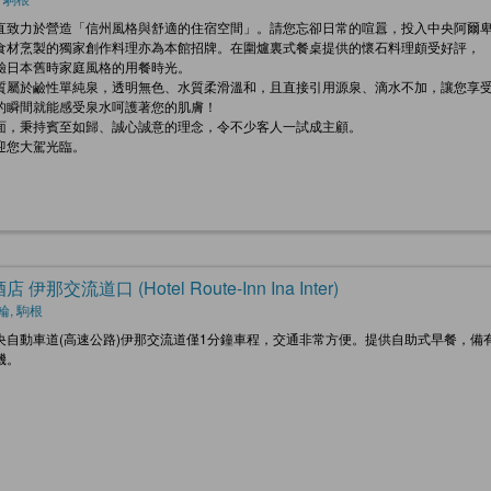
直致力於營造「信州風格與舒適的住宿空間」。請您忘卻日常的喧囂，投入中央阿爾
食材烹製的獨家創作料理亦為本館招牌。在圍爐裏式餐桌提供的懷石料理頗受好評，
驗日本舊時家庭風格的用餐時光。
質屬於鹼性單純泉，透明無色、水質柔滑溫和，且直接引用源泉、滴水不加，讓您享
的瞬間就能感受泉水呵護著您的肌膚！
面，秉持賓至如歸、誠心誠意的理念，令不少客人一試成主顧。
迎您大駕光臨。
 伊那交流道口 (Hotel Route-Inn Ina Inter)
輪, 駒根
央自動車道(高速公路)伊那交流道僅1分鐘車程，交通非常方便。提供自助式早餐，
機。