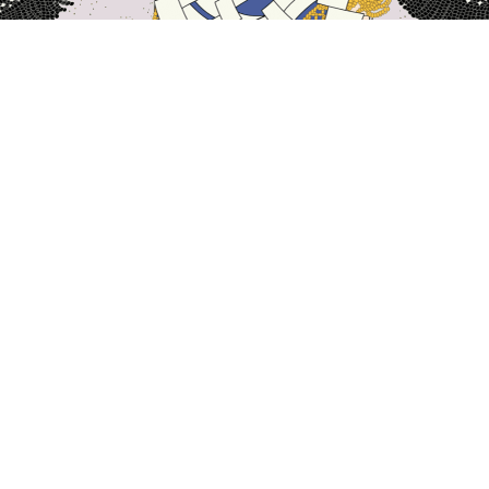
主頁
日本酒店
山梨酒店
北都留
北都留
富士河口湖
早川
山中湖
山梨
身延
丹波山
Tanbasasayamakeikokunomori Park
熱門旅遊日期
今晚
8月6日
明天
8月7日
本週末
8月8日
-
8月9日
下週末
8月15日
-
8月16日