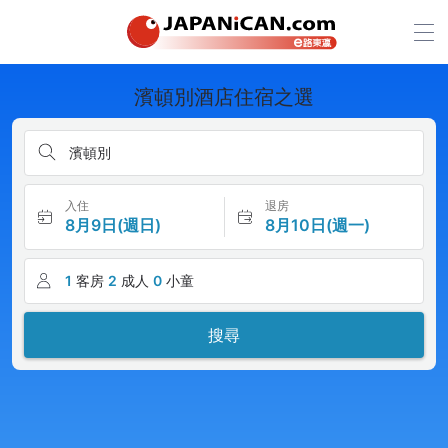
濱頓別酒店住宿之選
濱頓別
入住
退房
8月9日(週日)
8月10日(週一)
1
客房
2
成人
0
小童
搜尋