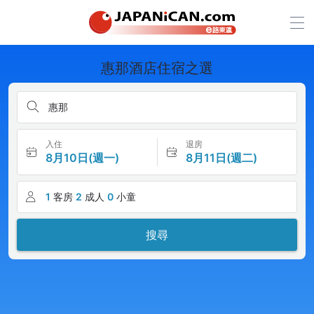
惠那酒店住宿之選
惠那
入住
退房
8月10日(週一)
8月11日(週二)
1
客房
2
成人
0
小童
搜尋