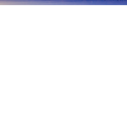
主頁
日本酒店
神奈川酒店
厚木
厚木
箱根
橫濱
鎌倉
湯河原
海老名
橫須
七澤丘
Cafe Du Monde
Blow Fish Hon-Atsugi Yasudoya 1908
熱門旅遊日期
今晚
8月7日
明天
8月8日
本週末
8月8日
-
8月9日
下週末
8月15日
-
8月16日