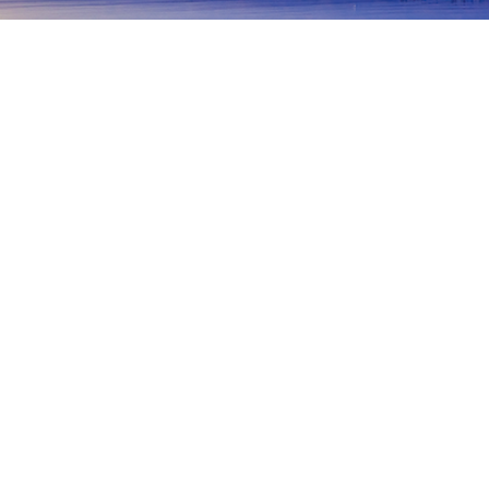
主頁
日本酒店
兵庫酒店
尼崎
尼崎
神戸
豐岡
姬路
新溫泉
篠山
寶塚
伊丹
Aeon Mall Itami
Korokan
Itami Sky Park
Koyaike P
熱門旅遊日期
今晚
8月7日
明天
8月8日
本週末
8月8日
-
8月9日
下週末
8月15日
-
8月16日