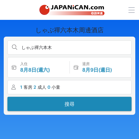
しゃぶ禪六本木周邊酒店
しゃぶ禪六本木
入住
退房
8月8日(週六)
8月9日(週日)
1
客房
2
成人
0
小童
搜尋