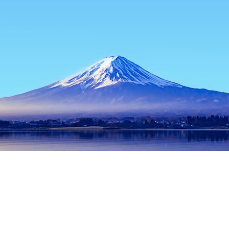
主頁
日本酒店
東京都酒店
東京酒店
しゃぶ禪六本木
熱門旅遊日期
今晚
8月7日