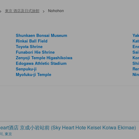
>
東京 酒店及日式旅館
>
Nohohon
Shunkaen Bonsai Museum
Ya
Rinkai Ball Field
Kat
Toyota Shrine
Ens
Funabori Hie Shrine
Sai
Zenyoji Temple Higashikoiwa
Kon
Edogawa Athletic Stadium
Sh
Senpuku-ji
Ren
Myofuku-ji Temple
Nin
Heart酒店 京成小岩站前 (Sky Heart Hote Keisei Koiwa Ekimae)
川, 東京