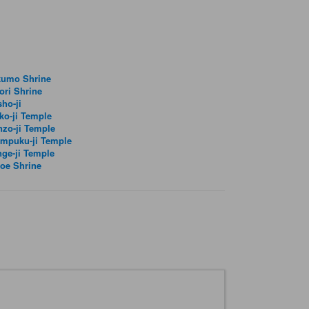
kumo Shrine
ori Shrine
ho-ji
ko-ji Temple
zo-ji Temple
impuku-ji Temple
ge-ji Temple
oe Shrine