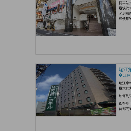
從車站
最快約
客房寬
可使用W
瑞江第一
江戶
瑞江車
最大的
如何到
都營地
首都高