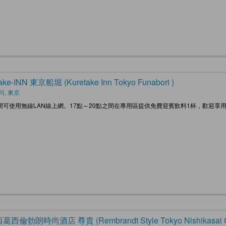
ake-INN 東京船堀 (Kuretake Inn Tokyo Funabori )
川, 東京
間可使用無線LAN線上網。17點～20點之間在專用區提供免費迎賓飲料1杯，歡迎享
西倫勃朗時尚酒店 尊貴 (Rembrandt Style Tokyo Nishikasai G