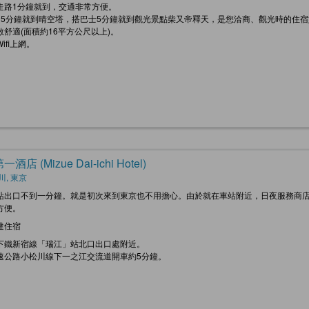
走路1分鐘就到，交通非常方便。
15分鐘就到晴空塔，搭巴士5分鐘就到觀光景點柴又帝釋天，是您洽商、觀光時的住宿
敞舒適(面積約16平方公尺以上)。
ifi上網。
酒店 (Mizue Dai-ichi Hotel)
川, 東京
站出口不到一分鐘。就是初次來到東京也不用擔心。由於就在車站附近，日夜服務商
方便。
達住宿
下鐵新宿線「瑞江」站北口出口處附近。
速公路小松川線下一之江交流道開車約5分鐘。