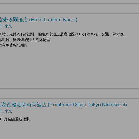
米埃爾酒店 (Hotel Lumiere Kasai)
川, 東京
車站，走路2分鐘就到。距離東京迪士尼度假區約15分鐘車程，交通非常方便。
你廚房、微波爐的雙人雙床房型。
有免費Wifi網路。
西倫勃朗時尚酒店 (Rembrandt Style Tokyo Nishikasai)
川, 東京
年10月全館重新改裝。