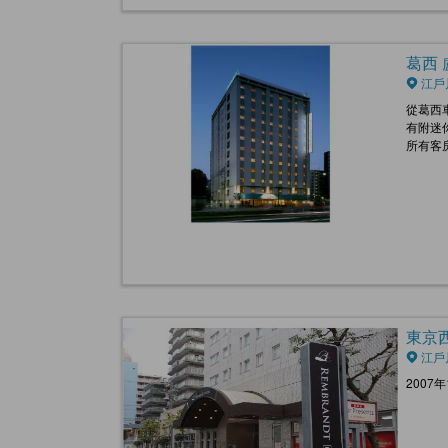
葛西 盧
江戶
從葛西
有附迷
所有客房
東京西葛
江戶
2007