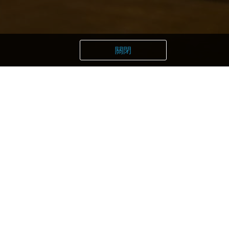
關閉
mameshi Hatsune
aRest Muroto
lian Restaurant Tonno
intaro Nakaoka Museum