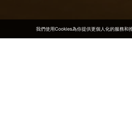
我們使用Cookies為你提供更個人化的服務
主頁
>
日本 酒店及日式旅館
>
高知 酒店及日式旅館
>
Murotomisakicho周邊一
Kitagawa village "Monet's Garden" Marmottan
Kiramesse Muroto Kujirakan
Nakaoka Shintaro Kan
Ryotei Kagetsu
Kiramesse Muroto: Shoku-Yu Isa no Go
Murotomisakicho酒店