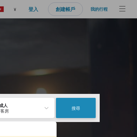
登入
創建帳戶
我的行程
¥
2成人
搜尋
 客房