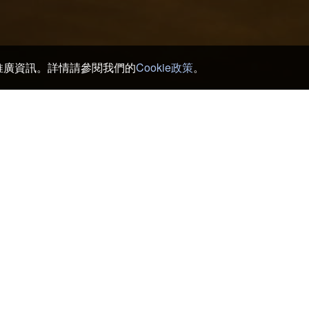
和推廣資訊。詳情請參閱我們的
Cookie政策
。
室戶 酒店及日式旅館
>
Murotomisakicho
帶
Road Station Kiramesse Muroto
Ka
Cape Muroto Lighthouse
Se
Murotomisakicho
Ita
Muroto Whale watching
Sh
Muroto Dolphin Center
和日式旅館