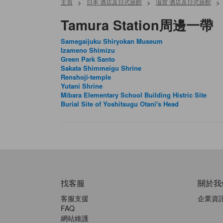
主頁
>
日本 酒店及日式旅館
>
滋賀 酒店及日式旅館
>
Tamura Station周邊一帶
Samegaijuku Shiryokan Museum
Izameno Shimizu
Green Park Santo
Sakata Shimmeigu Shrine
Renshoji-temple
Yutani Shrine
Mibara Elementary School Building Histric Site
Burial Site of Yoshitsugu Otani's Head
找客服
關於我
客服支援
企業資
FAQ
網站維護