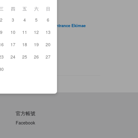
三
四
五
六
日
2
3
4
5
6
mauchi Nojo Yonehara West Entrance Ekimae
n
9
10
11
12
13
lea
kiyama Driveway
16
17
18
19
20
ura Station
-Nagaoka Station
23
24
25
26
27
zenin
i Kohoan
30
官方帳號
Facebook