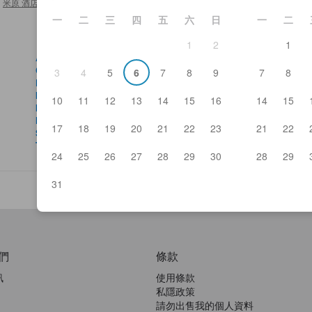
米原 酒店及日式旅館
>
Tamura Station
一
二
三
四
五
六
日
一
二
1
2
1
Anny Aunt
Ya
Cafe Eight
Ye
3
4
5
6
7
8
9
7
8
Fumoto
Aza
Idutsuya Yonehara Station-head branch
Ibu
10
11
12
13
14
15
16
14
15
Idutsuya Zairaisen Home Store
Tam
Menya Ippuku Maibara
Omi
17
18
19
20
21
22
23
21
22
Stendhal
Chi
Taifu Maibara
Om
24
25
26
27
28
29
30
28
29
31
們
條款
訊
使用條款
私隱政策
請勿出售我的個人資料