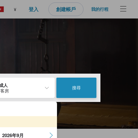
登入
創建帳戶
我的行程
¥
2成人
搜尋
 客房
2026年9月