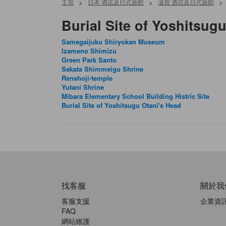
主頁
>
日本 酒店及日式旅館
>
滋賀 酒店及日式旅館
>
Burial Site of Yoshits
Samegaijuku Shiryokan Museum
Izameno Shimizu
Green Park Santo
Sakata Shimmeigu Shrine
Renshoji-temple
Yutani Shrine
Mibara Elementary School Building Histric Site
Burial Site of Yoshitsugu Otani's Head
找客服
關於我
客服支援
企業資
FAQ
網站維護