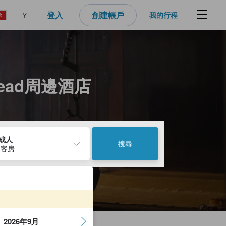
登入
創建帳戶
我的行程
¥
;s Head周邊酒店
2成人
搜尋
 客房
2026年9月