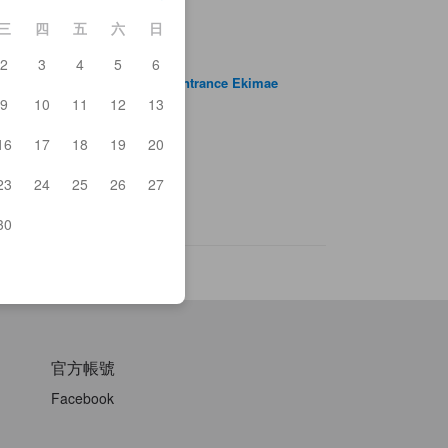
三
四
五
六
日
2
3
4
5
6
mauchi Nojo Yonehara West Entrance Ekimae
n
9
10
11
12
13
lea
kiyama Driveway
16
17
18
19
20
ura Station
-Nagaoka Station
23
24
25
26
27
zenin
i Kohoan
30
官方帳號
Facebook