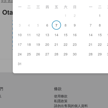
米原 酒店及日式旅館
>
Burial Site of Yoshitsugu Otani's Head
一
二
三
四
五
六
日
一
二
ugu Otani's Head周邊一帶
1
2
1
Anny Aunt
Ya
Cafe Eight
Ye
3
4
5
6
7
8
9
7
8
Fumoto
Aza
Idutsuya Yonehara Station-head branch
Ibu
10
11
12
13
14
15
16
14
15
Idutsuya Zairaisen Home Store
Tam
Menya Ippuku Maibara
Omi
17
18
19
20
21
22
23
21
22
Stendhal
Chi
Taifu Maibara
Om
24
25
26
27
28
29
30
28
29
31
們
條款
訊
使用條款
私隱政策
請勿出售我的個人資料