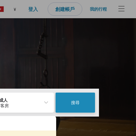
登入
創建帳戶
我的行程
¥
2成人
搜尋
 客房