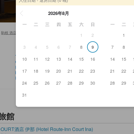
2026年8月
一
二
三
四
五
六
日
一
二
駒根 酒店及日式旅館
>
Ina Ski Resort
1
2
1
3
4
5
6
7
8
9
7
8
Takato Joshi Park
Tat
10
11
12
13
14
15
16
14
15
Onishi ya
Ka
Kagla
Ka
17
18
19
20
21
22
23
21
22
Ina Park
Mo
Farm Restaurant Tomatonoki
24
25
26
27
28
29
30
28
29
31
式旅館
URT酒店 伊那 (Hotel Route-Inn Court Ina)