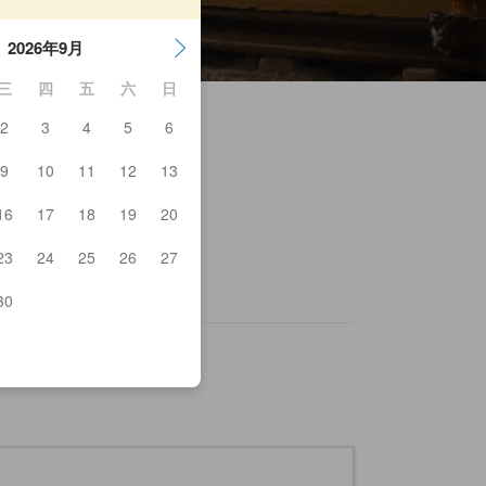
2026年9月
三
四
五
六
日
2
3
4
5
6
9
10
11
12
13
eyamakentokantoretate Market
16
17
18
19
20
ntenpapa Shop
ntenpapa Garden
23
24
25
26
27
unt Senjo
30