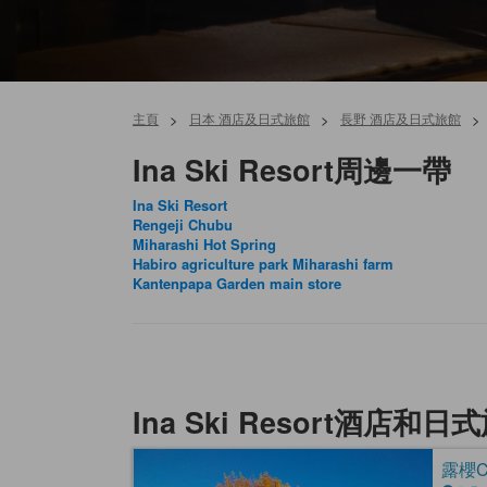
主頁
>
日本 酒店及日式旅館
>
長野 酒店及日式旅館
>
Ina Ski Resort周邊一帶
Ina Ski Resort
Rengeji Chubu
Miharashi Hot Spring
Habiro agriculture park Miharashi farm
Kantenpapa Garden main store
Ina Ski Resort酒店和日
露櫻CO