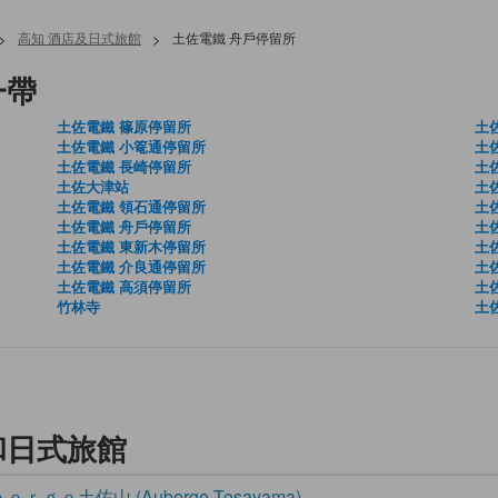
>
高知 酒店及日式旅館
>
土佐電鐵 舟戶停留所
一帶
土佐電鐵 篠原停留所
土
土佐電鐵 小篭通停留所
土
土佐電鐵 長崎停留所
土
土佐大津站
土
土佐電鐵 領石通停留所
土
土佐電鐵 舟戶停留所
土
土佐電鐵 東新木停留所
土
土佐電鐵 介良通停留所
土
土佐電鐵 高須停留所
土
竹林寺
土
和日式旅館
ｅｒｇｅ土佐山 (Auberge Tosayama)