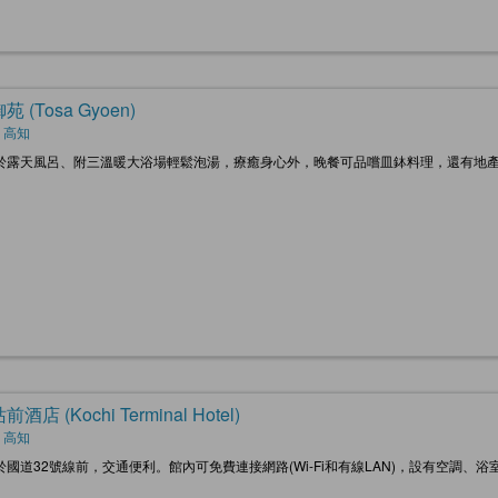
 (Tosa Gyoen)
 高知
於露天風呂、附三溫暖大浴場輕鬆泡湯，療癒身心外，晚餐可品嚐皿鉢料理，還有地
酒店 (Kochi Terminal Hotel)
 高知
於國道32號線前，交通便利。館內可免費連接網路(Wi-Fi和有線LAN)，設有空調
。