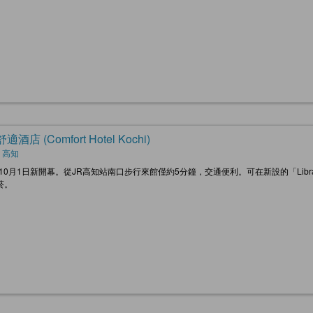
適酒店 (Comfort Hotel Kochi)
 高知
年10月1日新開幕。從JR高知站南口步行來館僅約5分鐘，交通便利。可在新設的「Libr
菸。