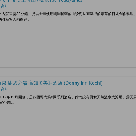
 高知
市内駕車需30分鐘。提供大量使用剛剛捕獲的山珍海味而製成的豪華的日式創作料理
的各種客人的歡迎。
泉 紺碧之湯 高知多美迎酒店 (Dormy Inn Kochi)
 高知
2017年12月開幕，是四國縣內第3間系列酒店。館內設有男女天然溫泉大浴場、露天
光的據點。