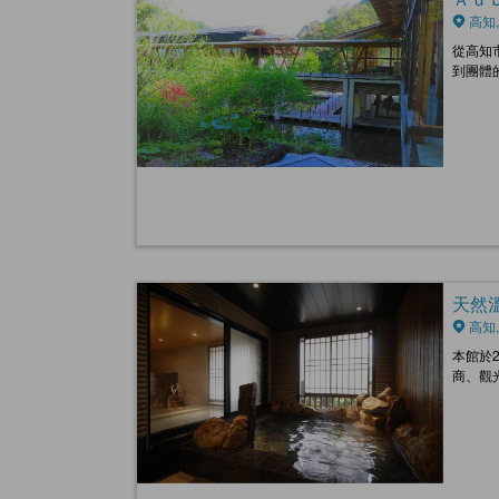
高知,
從高知
到團體
天然溫
高知,
本館於
商、觀