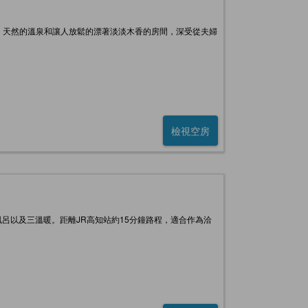
。天然的溫泉和讓人放鬆的漂著淡淡木香的房間，深受從夫婦
檢視空房
風呂以及三溫暖。距離JR高知站約15分鐘路程，適合作為洽