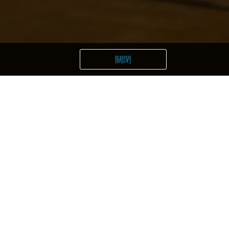
關閉
haku Hospital
hinan Hospital
tori Flower Park
oji Ueda Museum of Photography
iKake path