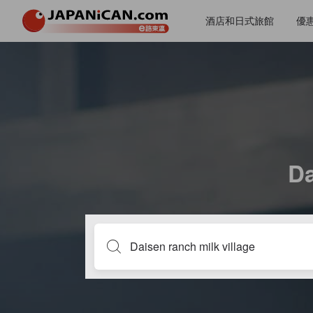
酒店和日式旅館
優
Da