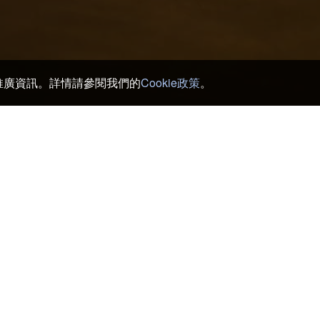
和推廣資訊。詳情請參閱我們的
Cookie政策
。
伯耆 酒店及日式旅館
>
Daisen ranch milk village
lage周邊一帶
Daisen Golf Club Restaurant
Sai
Kokoan
Nic
Koubopan Chiisaichi
Tot
Kodachi
Sh
Hino Hospital
Kag