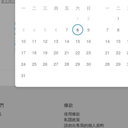
富士河口湖 酒店及日式旅館
>
Sun Lake
一
二
三
四
五
六
日
一
二
1
2
1
Kawaguchiko Country Club
此
Fuji Motosuko Resort (Shibazakura Park)
久
3
4
5
6
7
8
9
7
8
Lake Shōji
河
河口湖星劇場
森
10
11
12
13
14
15
16
14
15
Fujisan World Heritage Center
Kaw
河口湖繆斯博物館
根
17
18
19
20
21
22
23
21
22
24
25
26
27
28
29
30
28
29
31
們
條款
訊
使用條款
私隱政策
請勿出售我的個人資料