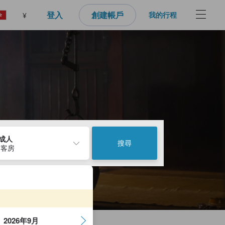
登入
創建帳戶
我的行程
¥
2成人
搜尋
 客房
2026年9月