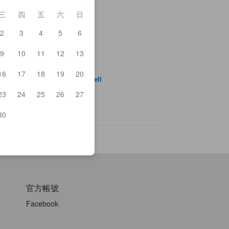
三
四
五
六
日
2
3
4
5
6
花館河口湖
保田藝術博物館
9
10
11
12
13
口湖
林購物中心富士河口湖
16
17
18
19
20
aguchiko Shopping Center Bell
場濱
23
24
25
26
27
30
官方帳號
Facebook