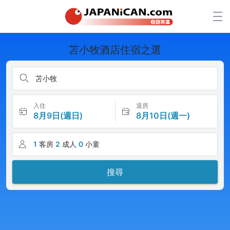
苫小牧酒店住宿之選
苫小牧
入住
退房
8月9日(週日)
8月10日(週一)
1
客房
2
成人
0
小童
搜尋