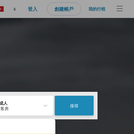
登入
創建帳戶
我的行程
¥
2成人
搜尋
 客房