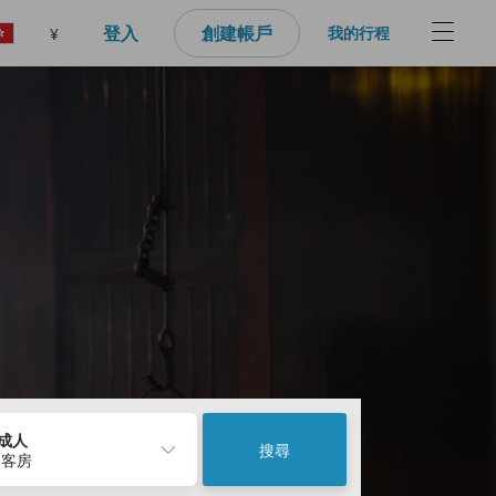
登入
創建帳戶
我的行程
¥
2成人
搜尋
 客房