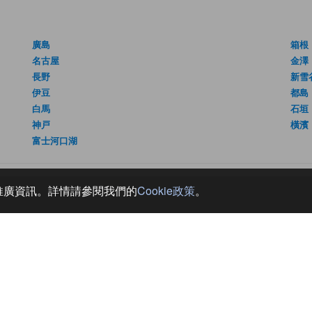
廣島
箱根
名古屋
金澤
長野
新雪
伊豆
都島
白馬
石垣
神戸
橫濱
富士河口湖
和推廣資訊。詳情請參閱我們的
Cookie政策
。
們
條款
訊
使用條款
私隱政策
請勿出售我的個人資料