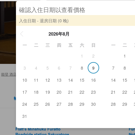
確認入住日期以查看價格
入住日期 - 退房日期
(0 晚)
2026年8月
一
二
三
四
五
六
日
一
二
1
2
1
3
4
5
6
7
8
9
7
8
能登 酒店及日式旅館
>
能登
10
11
12
13
14
15
16
14
15
17
18
19
20
21
22
23
21
22
輪島
穴水
24
25
26
27
28
29
30
28
29
31
Flatt's Minshuku Furatto
Fu
Roadside station Sakuratoge
Not