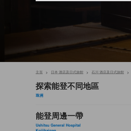
主頁
>
日本 酒店及日式旅館
>
石川 酒店及日式旅館
>
探索能登不同地區
珠洲
能登周邊一帶
Ushitsu General Hospital
Koijikaigan