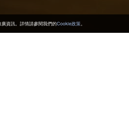
和推廣資訊。詳情請參閱我們的
Cookie政策
。
>
鹿兒島 酒店及日式旅館
>
市來串木野
日置
中山