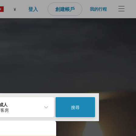
登入
創建帳戶
我的行程
¥
2成人
搜尋
 客房