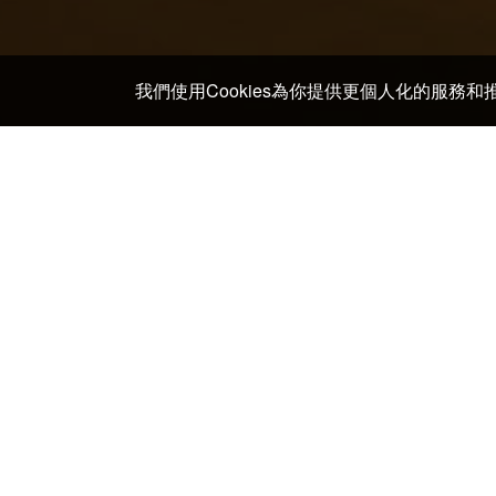
我們使用Cookies為你提供更個人化的服務
主頁
>
日本 酒店及日式旅館
>
鹿兒島縣 酒店及日式旅館
探索市來串木野不同地區
櫻島
市來串木野最佳酒店及住宿