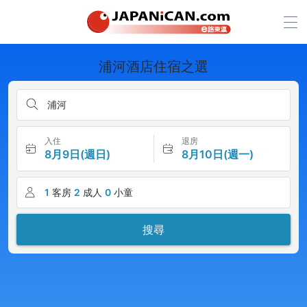
浦河酒店住宿之選
浦河
入住
退房
8月9日(週日)
8月10日(週一)
1
客房
2
成人
0
小童
搜尋