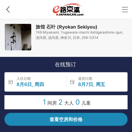
旅馆 石叶 (Ryokan Sekiyou)
749 Miyakami, Yugawara-machi Ashigarashimo-gun,
汤河原, 汤河原, 神奈川, 日本, 259-0314
在线预订
入住日期
退房日期
8月6日, 周四
8月7日, 周五
1
2
0
间房
大人
儿童
查看空房和价格