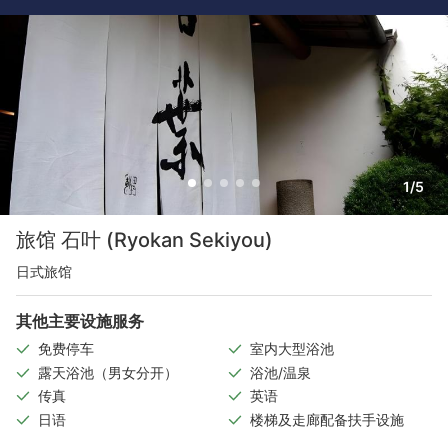
1/5
旅馆 石叶 (Ryokan Sekiyou)
日式旅馆
其他主要设施服务
免费停车
室内大型浴池
露天浴池（男女分开）
浴池/温泉
传真
英语
日语
楼梯及走廊配备扶手设施