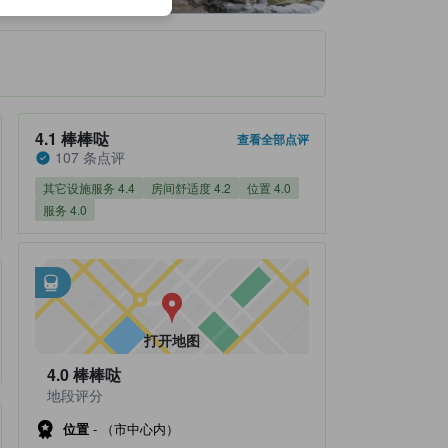
住客评分 4.1，满分 5 棒棒哒 107 条点评
4.1
棒棒哒
查看全部点评
107 条点评
其它设施服务 4.4
房间舒适度 4.2
位置 4.0
服务 4.0
邻近交通
tooltip
•
距由布院站不到0.24公里
打开地图
4.0
棒棒哒
地段评分
位置
-
（市中心内）