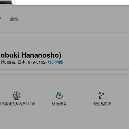
置
政策
作为住宿舒适度、设施服务等方面的水平参考。
buki Hananosho)
院车站, 由布, 日本, 879-5102
- 打开地图
距优富观光案内所210米
浴池/温泉
纪念品商店