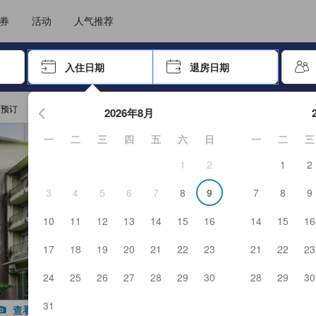
住后才能顺利提交，从而确保了点评的真实性及可靠性，也有助于用户作出更
选择您的语言
选择您的币种
券
活动
人气推荐
击 Enter 键以选择
入住日期
退房日期
按 Enter 键开始浏览日期选择器。使用箭头键浏览入住和退房
庄预订
2026年8月
一
二
三
四
五
六
日
一
二
三
1
2
1
2
3
4
5
6
7
8
9
7
8
9
10
11
12
13
14
15
16
14
15
16
17
18
19
20
21
22
23
21
22
23
24
25
26
27
28
29
30
28
29
30
31
查看全部图片