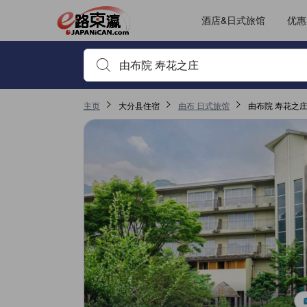
JAPANiCAN上的点评均来自于真实用户，个人评价在完成预订和入
tooltip
更多详情
其它设施服务评分 4.4，满分 5，是由布的高分
房间舒适度评分 4.2，满分 5，是由布的高分
位置评分 4，满分 5，是由布的高分
服务评分 4，满分 5，是由布的高分
已跳转至点评页 1
已跳转至点评页 1
酒店&日式旅馆
优惠
输入住宿名或关键词以搜索，使用箭头或 tab 键以移动，点
主页
大分县住宿
由布 日式旅馆
由布院 寿花之