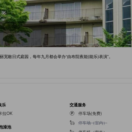
宽敞日式庭园，每年九月都会举办“由布院夜能(能乐)表演”。
娱乐
交通服务
卡拉OK
停车场(免费)
不提供停车场（室内）
停车场（室内）
/泡澡池