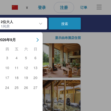
好的预订选择。
登录
注册
订单
¥
2位大人
搜索
1间房
日期。使用 Enter 键选择日期后，入住日期将被选择。重复相同操作以
显示由布酒店住宿
2026年9月
四
五
六
日
3
4
5
6
10
11
12
13
17
18
19
20
24
25
26
27