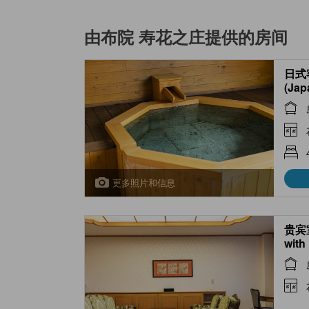
由布院 寿花之庄
提供的房间
日式
(Jap
Open
更多照片和信息
贵宾室
with
air B