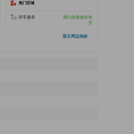
热门区域
停车服务
我们的最低价包
含
热门地标
显示周边地标
宇奈岐日女神社
910米
汤之坪街道
1.1公里
九州汤布院民艺村
1.1公里
昭和复古公园汤布院昭和馆-ALWAYS-
1.2公里
由布院盆地
1.3公里
距离最近的地标
Maxvalue Yufuin
170米
Gourmet City
170米
优富观光案内所
190米
Aso Chaho Shop
220米
Ito
230米