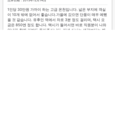
点评日期：2015年12月14日
1인당 30만원 가까이 하는 고급 온천입니다. 넓은 부지에 객실
이 10개 밖에 없어서 좋습니다.가을에 갔으면 단풍이 매우 예뻤
을 것 같습니다. 유후인 역에서 차로 3분 정도 걸리며, 택시 요
금은 850엔 정도 합니다. 택시가 들어서면 바로 직원분이 나와
안내와 함께 가방도 들어주십니다. 저녁 식사는 생각보다는 별
로였습니다. 전통료칸이라 방에서 할 수 있다는 건 매력이지만,
음식의 가지수와 양이 그리 많지 않습니다. 저녁식사 가격이 10
만원 이상은 될건데,
케돌
|
韩国 | 二人结伴
棒棒哒
4.3
点评日期：2010年11月4日
3박4일간 북큐슈 여행을 하는 도중 2박하였습니다. 유후인의
시가지와 좀 떨어져 있는 곳에 있어서 정말 조용하고 좋았습니
다. (유후인 역 쪽에서 캐리어 등을 가진 채로 도보로 가기에는
무리입니다. 렌트/택시를 이용 추천) 별장 형식으로 되어있고
큰 객실도 있기 때문에 가족 여러명이 가기에도 좋을 듯. 실제로
제가 갔을 때에는 할아버지부터 손자손녀까지로 구성된 한 대