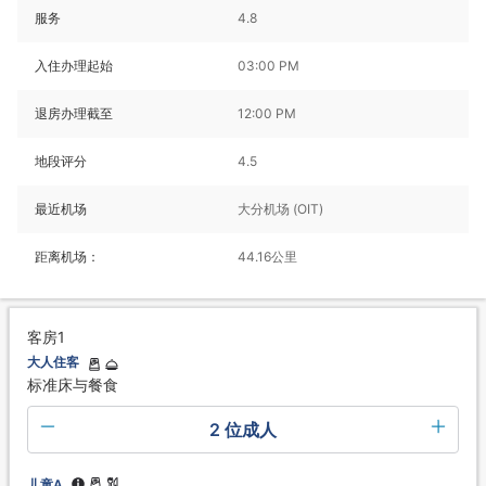
服务
4.8
入住办理起始
03:00 PM
退房办理截至
12:00 PM
地段评分
4.5
最近机场
大分机场 (OIT)
距离机场：
44.16公里
客房1
大人住客
标准床与餐食
2 位成人
儿童A