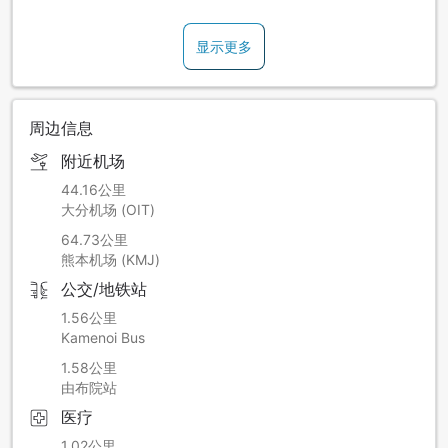
儿童A：6-12周岁。
※0岁起的学龄前儿童，恕不受理入住。
显示更多
※儿童费用的设定、以及是否受理入住，根据客房类型与方案而
有所相异。请确认预约画面的内容。
周边信息
附近机场
44.16公里
大分机场 (OIT)
64.73公里
熊本机场 (KMJ)
公交/地铁站
1.56公里
Kamenoi Bus
1.58公里
由布院站
医疗
1.02公里