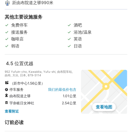
距由布院道之驿990米
其他主要设施服务
免费停车
酒吧
接送服务
浴池/温泉
咖啡店
英语
韩语
日语
4.5
位置优越
952 Yufuin-cho, Kawakita, Yufu-shi, 由布院车站,
由布, 大分, 日本, 879-5114
（距市中心1.56公里）
停车服务
我们的最低价包含
由布院道之驿
1.01公里
宇奈岐日女神社
2.54公里
查看地图
查看附近
订前必读