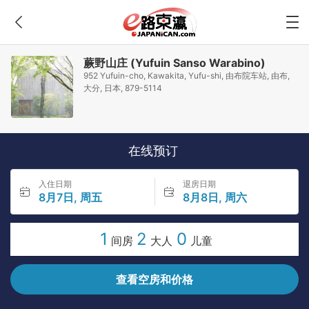
蕨野山庄 (Yufuin Sanso Warabino)
952 Yufuin-cho, Kawakita, Yufu-shi, 由布院车站, 由布,
大分, 日本, 879-5114
在线预订
入住日期
退房日期
8月7日, 周五
8月8日, 周六
1
2
0
间房
大人
儿童
查看空房和价格