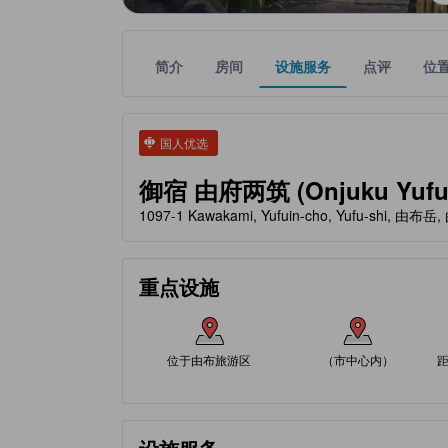
简介
房间
设施服务
点评
位
tooltip
金色星星表示的等级信息由合作第三方平台提供，仅
tooltip
国人优选
御宿 由府两筑 (Onjuku Yufur
1097-1 Kawakami, Yufuin-cho, Yufu-shi, 由布岳
重点设施
位于由布旅游区
（市中心内）
距