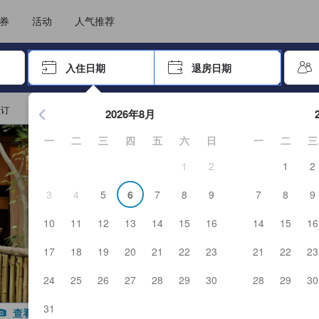
住后才能顺利提交，从而确保了点评的真实性及可靠性，也有助于用户作出更
选择您的语言
选择您的币种
券
活动
人气推荐
击 Enter 键以选择
入住日期
退房日期
按 Enter 键开始浏览日期选择器。使用箭头键浏览入住和退房
预订
2026年8月
一
二
三
四
五
六
日
一
二
三
1
2
1
2
3
4
5
6
7
8
9
7
8
9
10
11
12
13
14
15
16
14
15
16
17
18
19
20
21
22
23
21
22
23
24
25
26
27
28
29
30
28
29
30
31
查看全部图片