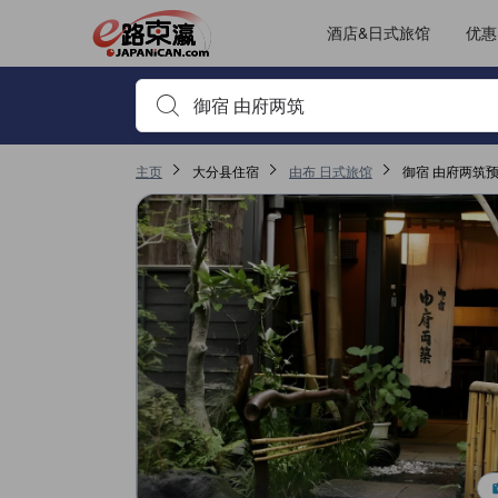
JAPANiCAN上的点评均来自于真实用户，个人评价在完成预订和入
tooltip
更多详情
服务评分 4.9，满分 5，是由布的高分
位置评分 4.5，满分 5，是由布的高分
房间舒适度评分 4.5，满分 5，是由布的高分
其它设施服务评分 4.5，满分 5，是由布的高分
已跳转至点评页 1
已跳转至点评页 1
酒店&日式旅馆
优惠
输入住宿名或关键词以搜索，使用箭头或 tab 键以移动，点
主页
大分县住宿
由布 日式旅馆
御宿 由府两筑