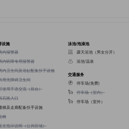
碍设施
泳池/泡澡池
不提供房内报警器
房内报警器
露天浴池（男女分开）
不提供房内听障专用报警器
房内听障专用报警器
浴池/温泉
不提供房内卫生间及浴缸配备扶手设施
房内卫生间及浴缸配备扶手设施
交通服务
不提供共用无障碍卫生间
共用无障碍卫生间
停车场(免费)
不提供可使用手语交流（前台）
可使用手语交流（前台）
不提供停车场（室内）
停车场（室内）
不提供砾石路入口
砾石路入口
停车场（室外）
楼梯及走廊配备扶手设施
不提供轮椅
轮椅
不提供盲文指示说明（公共区域）
盲文指示说明（公共区域）