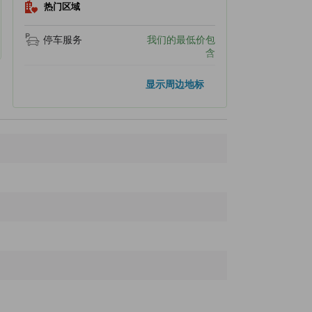
热门区域
停车服务
我们的最低价包
含
热门地标
显示周边地标
汤之坪街道
270米
九州汤布院民艺村
270米
昭和复古公园汤布院昭和馆-ALWAYS-
380米
由布院盆地
500米
汤布院夏加尔美术馆
510米
距离最近的地标
Yakumiya
80米
Yufuin Shoyuya Honten
80米
Makinoya面包工房
80米
汤布院3D幻影艺术馆
100米
汤布院幻视艺术迷宫馆
100米