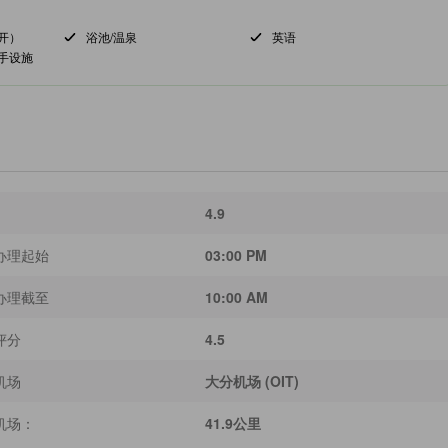
开）
浴池/温泉
英语
手设施
4.9
办理起始
03:00 PM
办理截至
10:00 AM
评分
4.5
机场
大分机场 (OIT)
机场：
41.9公里