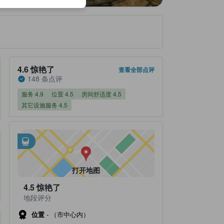
住客评分 4.6，满分 5 惊艳了 148 条点评
4.6
惊艳了
查看全部点评
148 条点评
服务 4.9
位置 4.5
房间舒适度 4.5
其它设施服务 4.5
邻近交通
tooltip
•
距由布院站不到0.85公里
打开地图
4.5
惊艳了
地段评分
位置
-
（市中心内）