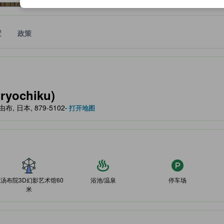
置
政策
作为住宿舒适度、设施服务等方面的水平参考。
yochiku)
, 由布, 日本, 879-5102
- 打开地图
汤布院3D幻影艺术馆60
浴池/温泉
停车场
米