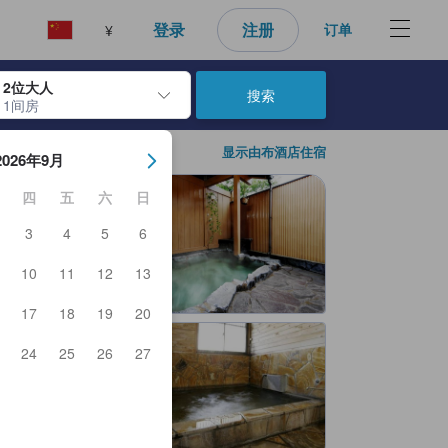
好的预订选择。
登录
注册
订单
¥
2位大人
搜索
1间房
日期。使用 Enter 键选择日期后，入住日期将被选择。重复相同操作以
显示由布酒店住宿
2026年9月
四
五
六
日
3
4
5
6
10
11
12
13
17
18
19
20
24
25
26
27