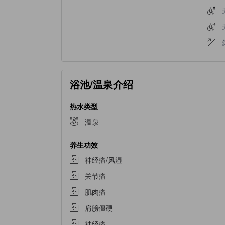
浴池/温泉介绍
热水类型
温泉
养生功效
神经痛/风湿
关节痛
肌肉痛
肩膀僵硬
神经痛