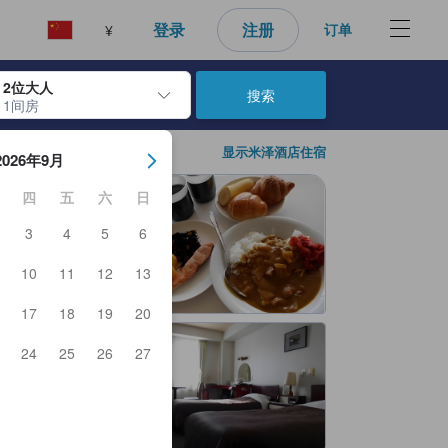
登录
注册
订单
¥
2位大人
搜索
1间房
日期。使用 Enter 键选择日期后，入住日期将被选择。重复相同操作以
显示米泽酒店住宿
2026年9月
四
五
六
日
3
4
5
6
10
11
12
13
17
18
19
20
24
25
26
27