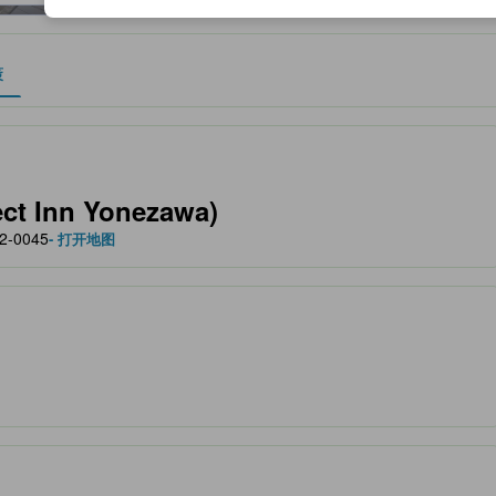
策
作为住宿舒适度、设施服务等方面的水平参考。
t Inn Yonezawa)
2-0045
- 打开地图