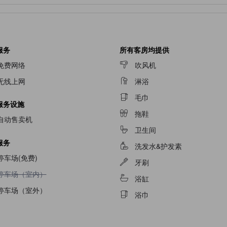
服务
所有客房均提供
免费网络
吹风机
无线上网
淋浴
毛巾
服务设施
拖鞋
自动售卖机
卫生间
服务
洗发水&护发素
停车场(免费)
牙刷
不提供停车场（室内）
停车场（室内）
浴缸
停车场（室外）
浴巾