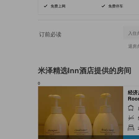
免费上网
免费停车
订前必读
入住
退房
米泽精选Inn酒店
提供的房间
0
经济房
Roo