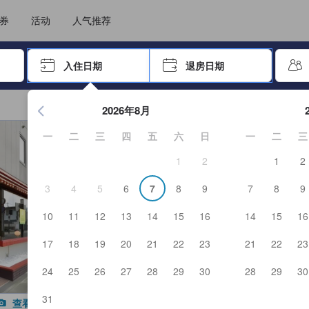
选择您的语言
选择您的币种
券
活动
人气推荐
击 Enter 键以选择
入住日期
退房日期
按 Enter 键开始浏览日期选择器。使用箭头键浏览入住和退房
2026年8月
一
二
三
四
五
六
日
一
二
三
1
2
1
2
3
4
5
6
7
8
9
7
8
9
10
11
12
13
14
15
16
14
15
16
17
18
19
20
21
22
23
21
22
23
24
25
26
27
28
29
30
28
29
30
31
查看全部图片