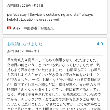
点评日期：2019年4月24日
perfect stay ! Service is outstanding and staff always
helpful . Location is great as well.
Alex
|
中国香港 | 好友组队
お世話になりました
4.0
点评日期：2018年7月1日
屋久島観光４度目にして初めて利用させていただきました。
空港目の前ということでいつも気になっておりましたが、気
持ちよく滞在させていただきました。 お部屋も広く、お風呂
も気持ちよく入らせていただき登山で疲れた体をいやすこと
ができました。 一点、お風呂などをお掃除される従業員の方
が、廊下ですれ違った際などに、挨拶が無く、また朝の入浴
時間終了近くなったタイミングでも、特に案内するわけでも
なく、片付け準備をされてました。 折角素敵なホテルなので
すから、チェックアウトまで全力で気持ち良さをご提供いた
だけたらと思いました。 小さなことですが、とても大事なこ
とだと思います。 また利用させていただきたいので、その際