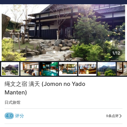
1/12
绳文之宿 满天 (Jomon no Yado
Manten)
日式旅馆
4.0
评分
9条点评