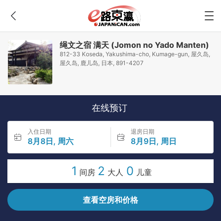
绳文之宿 满天 (Jomon no Yado Manten)
812-33 Koseda, Yakushima-cho, Kumage-gun, 屋久岛,
屋久岛, 鹿儿岛, 日本, 891-4207
在线预订
入住日期
退房日期
8月8日, 周六
8月9日, 周日
1
2
0
间房
大人
儿童
查看空房和价格