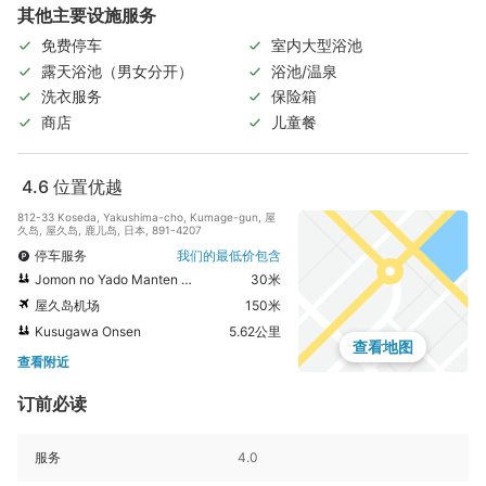
其他主要设施服务
免费停车
室内大型浴池
露天浴池（男女分开）
浴池/温泉
洗衣服务
保险箱
商店
儿童餐
4.6
位置优越
812-33 Koseda, Yakushima-cho, Kumage-gun, 屋
久岛, 屋久岛, 鹿儿岛, 日本, 891-4207
停车服务
我们的最低价包含
Jomon no Yado Manten Higaeri Onsen
30米
屋久岛机场
150米
Kusugawa Onsen
5.62公里
查看地图
查看附近
订前必读
服务
4.0