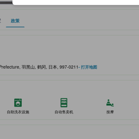
置
政策
作为住宿舒适度、设施服务等方面的水平参考。
a Prefecture, 羽黑山, 鹤冈, 日本, 997-0211
- 打开地图
自助洗衣设施
自动售卖机
按摩