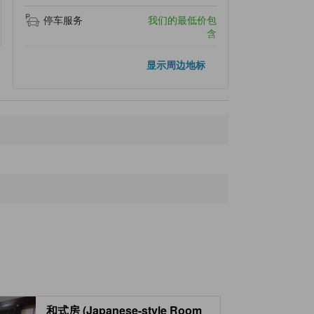
停车服务
我们的最低价包
含
距离最近的地标
显示周边地标
Shozenin Temple
510米
Dewasanzan Historical Museum
600米
Ideha Shrine
600米
Ideha Bunka Museum
820米
Five-storey Pagoda Of Mount Haguro
930米
和式房 (Japanese-style Room