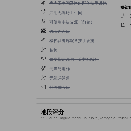
不提供房内卫生间及浴缸配备扶手设施
房内卫生间及浴缸配备扶手设施
餐饮
不提供共用无障碍卫生间
共用无障碍卫生间
不提供可使用手语交流（前台）
可使用手语交流（前台）
不提供砾石路入口
砾石路入口
不提供楼梯及走廊配备扶手设施
楼梯及走廊配备扶手设施
不提供轮椅
轮椅
不提供盲文指示说明（公共区域）
盲文指示说明（公共区域）
不提供无障碍电梯
无障碍电梯
不提供无障碍通道
无障碍通道
不提供斜坡式入口
斜坡式入口
地段评分
115 Touge Haguro-machi, Tsuruoka, Yamagata Prefec