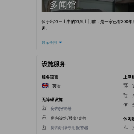
多闻馆
位于出羽三山中的羽黑山门前，是一家已有300
趣。
显示全部
设施服务
服务语言
上网
英语
无障碍设施
不提供房内报警器
房内报警器
房内被炉/矮桌/桌椅
休闲
不提供房内听障专用报警器
房内听障专用报警器