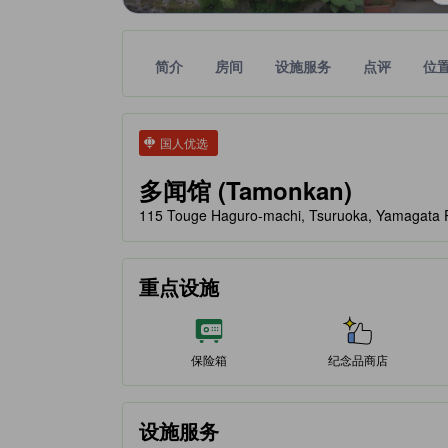
简介
房间
设施服务
点评
位
tooltip
金色星星表示的等级信息由合作第三方平台提供，仅
tooltip
国人优选
多闻馆 (Tamonkan)
115 Touge Haguro-machi, Tsuruoka, Yamagat
重点设施
保险箱
纪念品商店
设施服务