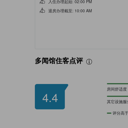
入住办理起始
:
02:00 PM
退房办理截至
:
10:00 AM
多闻馆住客点评
房间舒适度
4.4
其它设施服
评分高