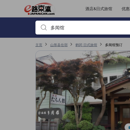
JAPANiCAN上的点评均来自于真实用户，个人评价在完成预订和入
tooltip
更多详情
房间舒适度评分 4.6，满分 5，是鹤冈的高分
服务评分 4.6，满分 5，是鹤冈的高分
其它设施服务评分 4.5，满分 5，是鹤冈的高分
位置评分 4.3，满分 5，是鹤冈的高分
已跳转至点评页 1
已跳转至点评页 1
酒店&日式旅馆
优惠
输入住宿名或关键词以搜索，使用箭头或 tab 键以移动，点
主页
山形县住宿
鹤冈 日式旅馆
多闻馆预订