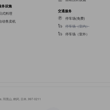
服务设施
交通服务
日式料理
停车场(免费)
自动售卖机
不提供停车场（室内）
停车场（室内）
停车场（室外）
ture, 羽黑山, 鹤冈, 日本, 997-0211