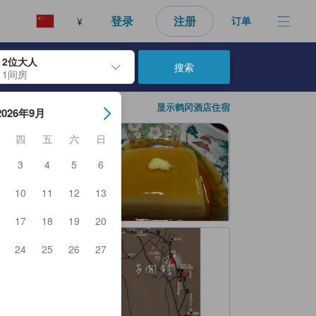
好的预订选择。
登录
注册
订单
¥
2位大人
搜索
1间房
日期。使用 Enter 键选择日期后，入住日期将被选择。重复相同操作以
显示鹤冈酒店住宿
2026年9月
四
五
六
日
3
4
5
6
10
11
12
13
17
18
19
20
24
25
26
27