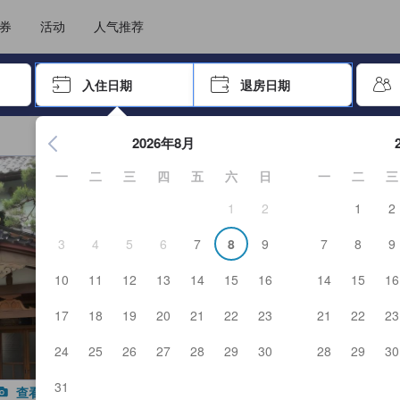
住后才能顺利提交，从而确保了点评的真实性及可靠性，也有助于用户作出更
选择您的语言
选择您的币种
券
活动
人气推荐
击 Enter 键以选择
入住日期
退房日期
按 Enter 键开始浏览日期选择器。使用箭头键浏览入住和退房
2026年8月
一
二
三
四
五
六
日
一
二
三
1
2
1
2
3
4
5
6
7
8
9
7
8
9
10
11
12
13
14
15
16
14
15
16
17
18
19
20
21
22
23
21
22
23
24
25
26
27
28
29
30
28
29
30
31
查看全部图片