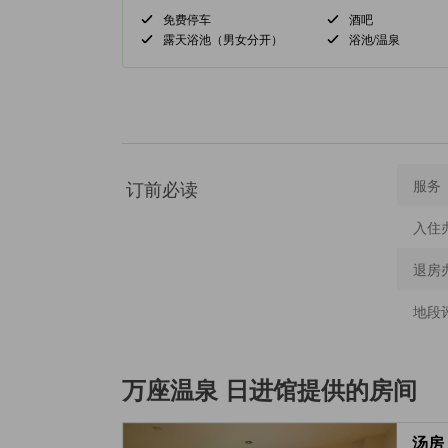
免费停车
酒吧
露天浴池（男女分开）
浴池/温泉
订前必读
服务
入住
退房
地段
万座温泉 日进馆
提供的房间
汤房