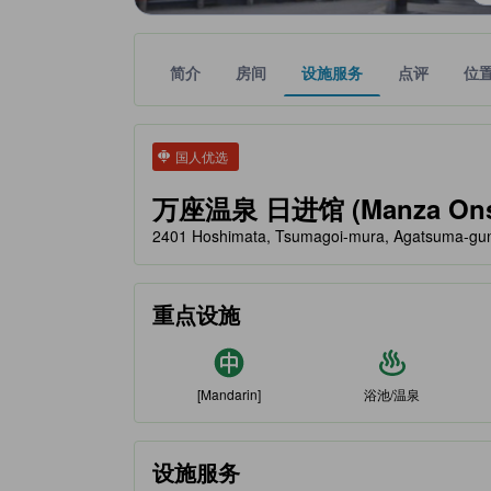
简介
房间
设施服务
点评
位
tooltip
金色星星表示的等级信息由合作第三方平台提供，仅
tooltip
国人优选
万座温泉 日进馆 (Manza Onse
2401 Hoshimata, Tsumagoi-mura, Agatsuma-
重点设施
[Mandarin]
浴池/温泉
设施服务