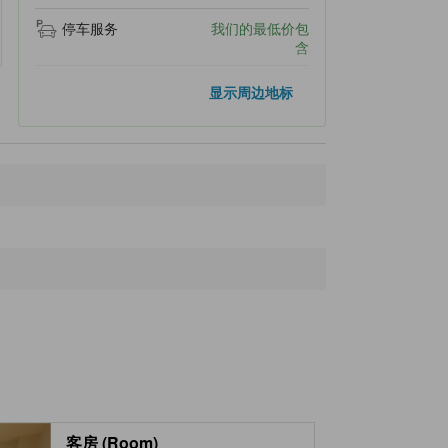
停车服务
我们的最低价包
含
距离最近的地标
显示周边地标
Manza Onsen Nisshin Kan
60米
Manza Prince Hotel
340米
Manza
400米
Manza Hot Spring
410米
Manza Kogen Hotel
500米
客房 (Room)