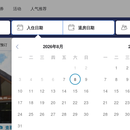
住后才能顺利提交，从而确保了点评的真实性及可靠性，也有助于用户作出更
选择您的语言
选择您的币种
券
活动
人气推荐
击 Enter 键以选择
入住日期
退房日期
按 Enter 键开始浏览日期选择器。使用箭头键浏览入住和退房
馆预订
2026年8月
一
二
三
四
五
六
日
一
二
三
1
2
1
2
3
4
5
6
7
8
9
7
8
9
10
11
12
13
14
15
16
14
15
16
17
18
19
20
21
22
23
21
22
23
24
25
26
27
28
29
30
28
29
30
31
查看全部图片