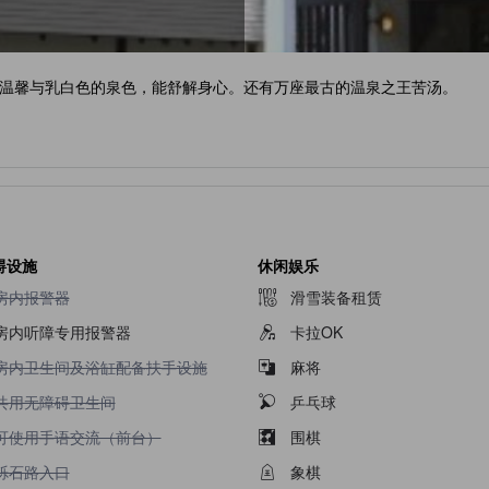
温馨与乳白色的泉色，能舒解身心。还有万座最古的温泉之王苦汤。
碍设施
休闲娱乐
不提供房内报警器
房内报警器
滑雪装备租赁
房内听障专用报警器
卡拉OK
不提供房内卫生间及浴缸配备扶手设施
房内卫生间及浴缸配备扶手设施
麻将
不提供共用无障碍卫生间
共用无障碍卫生间
乒乓球
不提供可使用手语交流（前台）
可使用手语交流（前台）
围棋
不提供砾石路入口
砾石路入口
象棋