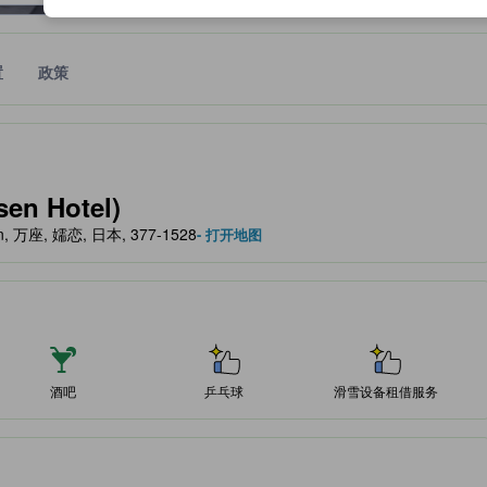
置
政策
作为住宿舒适度、设施服务等方面的水平参考。
n Hotel)
gun, 万座, 嬬恋, 日本, 377-1528
- 打开地图
酒吧
乒乓球
滑雪设备租借服务