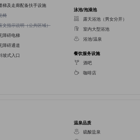
楼梯及走廊配备扶手设施
泳池/泡澡池
不提供轮椅
轮椅
露天浴池（男女分开）
不提供盲文指示说明（公共区域）
盲文指示说明（公共区域）
室内大型浴池
无障碍电梯
浴池/温泉
无障碍通道
餐饮服务设施
斜坡式入口
酒吧
咖啡店
温泉品质
硫酸盐泉