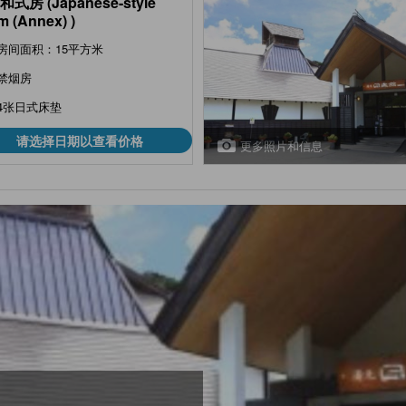
和式房 (Japanese-style
 (Annex) )
房间面积：15平方米
禁烟房
4张日式床垫
请选择日期以查看价格
更多照片和信息