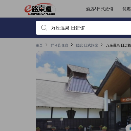
JAPANiCAN上的点评均来自于真实用户，个人评价在完成预订和入
tooltip
更多详情
位置评分 3.8，满分 5，是嬬恋的高分
服务评分 3.5，满分 5，是嬬恋的高分
房间舒适度评分 3.1，满分 5，是嬬恋的高分
其它设施服务评分 2.3，满分 5，是嬬恋的高分
已跳转至点评页 1
已跳转至点评页 1
酒店&日式旅馆
优惠
输入住宿名或关键词以搜索，使用箭头或 tab 键以移动，点
主页
群马县住宿
嬬恋 日式旅馆
万座温泉 日进