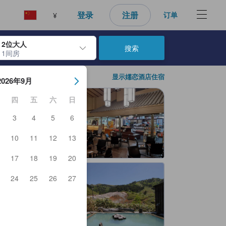
好的预订选择。
登录
注册
订单
¥
2位大人
搜索
1间房
日期。使用 Enter 键选择日期后，入住日期将被选择。重复相同操作以
显示嬬恋酒店住宿
2026年9月
四
五
六
日
3
4
5
6
10
11
12
13
17
18
19
20
24
25
26
27