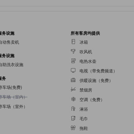
服务设施
所有客房均提供
自动售卖机
冰箱
吹风机
服务设施
电热水壶
自助洗衣设施
电视（带免费频道）
服务
供暖设施（免费）
停车场(免费)
禁烟房
不提供停车场（室内）
停车场（室内）
空调（免费）
停车场（室外）
淋浴
毛巾
拖鞋