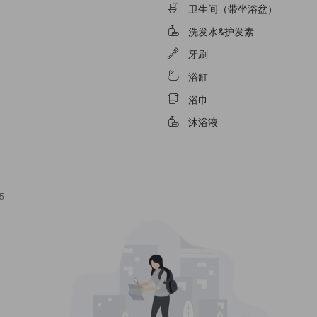
卫生间（带坐浴盆）
洗发水&护发素
牙刷
浴缸
浴巾
沐浴液
5