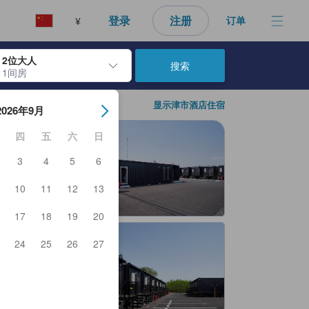
登录
注册
订单
¥
2位大人
搜索
1间房
日期。使用 Enter 键选择日期后，入住日期将被选择。重复相同操作以
显示津市酒店住宿
2026年9月
四
五
六
日
3
4
5
6
10
11
12
13
17
18
19
20
24
25
26
27