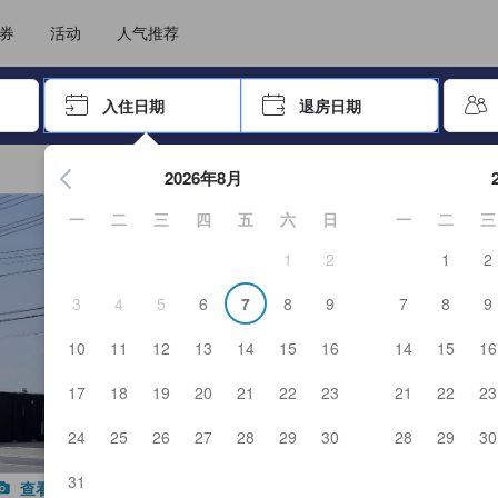
选择您的语言
选择您的币种
券
活动
人气推荐
击 Enter 键以选择
入住日期
退房日期
按 Enter 键开始浏览日期选择器。使用箭头键浏览入住和退房
2026年8月
一
二
三
四
五
六
日
一
二
三
1
2
1
2
3
4
5
6
7
8
9
7
8
9
10
11
12
13
14
15
16
14
15
16
17
18
19
20
21
22
23
21
22
23
24
25
26
27
28
29
30
28
29
30
31
查看全部图片