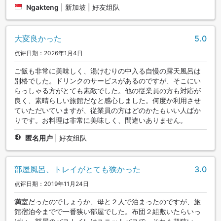
Ngakteng
|
新加坡 | 好友组队
大変良かった
5.0
点评日期：2026年1月4日
ご飯も非常に美味しく、湯けむりの中入る自慢の露天風呂は
別格でした。ドリンクのサービスがあるのですが、そこにい
らっしゃる方がとても素敵でした。他の従業員の方も対応が
良く、素晴らしい旅館だなと感心しました。何度か利用させ
ていただいていますが、従業員の方はどのかたもいい人ばか
りです。お料理は非常に美味しく、間違いありません。
匿名用户
|
好友组队
部屋風呂、トレイがとても狭かった
3.0
点评日期：2019年11月24日
満室だったのでしょうか、母と２人で泊まったのですが、旅
館宿泊今までで一番狭い部屋でした。布団２組敷いたらいっ