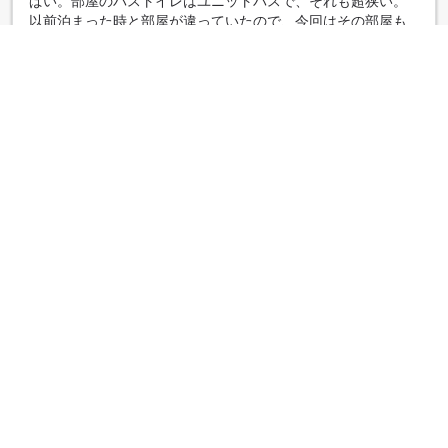
ぱい。部屋のバストイレはユニットバスで、それも超狭い。
以前泊まった時と部屋が違っていたので、今回はその部屋も
使う程満室だったのかなあ～と思いました。喫煙可のよう
で、部屋にたばこの臭いが染みついていて、置いてあるバス
タオルや浴衣、布団も臭いがついてしまって残念。食事がお
いしかったので、次回宿泊の時は一回り広い所、満室でない
ことを期待します。
|
好友组队
食事がすごい
5.0
点评日期：2019年2月11日
アレルギーがありましたがとても配慮していただき、すごい
ごちそうでとても美味しくいただきました。対応がとても親
切でした。
|
好友组队
显示更多点评