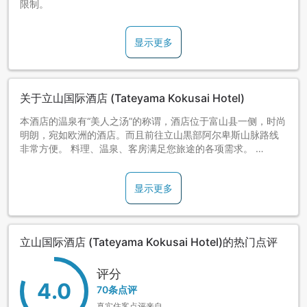
限制。
显示更多
关于立山国际酒店 (Tateyama Kokusai Hotel)
本酒店的温泉有“美人之汤”的称谓，酒店位于富山县一侧，时尚
明朗，宛如欧洲的酒店。而且前往立山黒部阿尔卑斯山脉路线
非常方便。 料理、温泉、客房满足您旅途的各项需求。
天然温泉泉质为纳炭酸水素塩泉Hp9.6，有很好的保湿効果，
显示更多
泡完温泉后，甚至不用再使用化粧水。 从酒店到海拔2450米高
的室堂有直通巴士运行，前往立山观光非常方便。冬季酒店前
即为立山山麓滑雪场。
立山国际酒店 (Tateyama Kokusai Hotel)的热门点评
[便利服务]
1.立山站 免费接送服务(每天运行)
评分
4.0
70条点评
・接送区间:立山站(距离酒店最近的车站)⇔本馆
真实住客点评来自