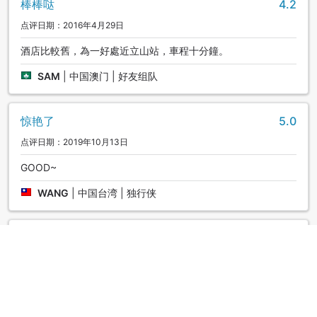
棒棒哒
4.2
※车费和时刻表请洽询服务人员。
点评日期：2016年4月29日
4.免费停车场
酒店比較舊，為一好處近立山站，車程十分鐘。
为了保护当地环境，阿尔卑斯山脉路线区间禁止个人车辆通
SAM
|
中国澳门 | 好友组队
行。
前往阿尔卑斯山脉路线的客人，请将您的车停放在酒店停车
惊艳了
5.0
场，再乘坐当地公共交通工具游览阿尔卑斯山脉路线。
点评日期：2019年10月13日
※阿尔卑斯山脉路线的出入口--立山站⇔本馆区间有免费接送服
GOOD~
务，欢迎利用。
WANG
|
中国台湾 | 独行侠
5.行李寄送服务
可将您的行李寄送往长野县信浓大町站、宇奈月温泉、富山市
惊艳了
4.7
内。
点评日期：2019年10月11日
让您一身轻便地畅游阿尔卑斯山脉路线！
Very comfortable hotel with friendly staffs ad nice onsen.
※费用请洽询服务人员。
Free shuttle bus service between JR Toyama station and
Tateyama station is very helpful! Highly recommend.