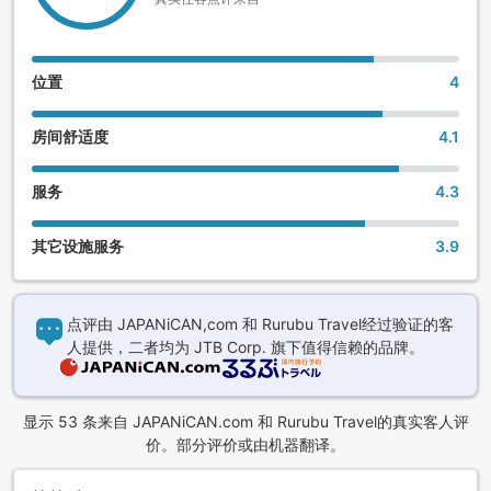
・乘车所需时间:5-6分钟
※如果需要接送服务，请最晚在入住当天联络本馆。
位置
4
2.JR富山站 免费接送巴士(每天运行)
房间舒适度
4.1
・运行区间:北陆新干线 JR富山站北口⇔本馆
服务
4.3
・乘车所需时间:约1小时
其它设施服务
3.9
・发车时刻:
本馆→富山站北口:11:00、15:30
点评由 JAPANiCAN,com 和 Rurubu Travel经过验证的客
富山站北口→本馆:12:15、16:40
人提供，二者均为 JTB Corp. 旗下值得信赖的品牌。
※如果需要乘坐接送巴士，请最晚在入住前3天联络本馆。
显示 53 条来自 JAPANiCAN.com 和 Rurubu Travel的真实客人评
3.室堂 直达巴士(限期运行)
价。部分评价或由机器翻译。
本巴士会直接开往阿尔卑斯山脉路线中海拔最高的景点“室堂”。