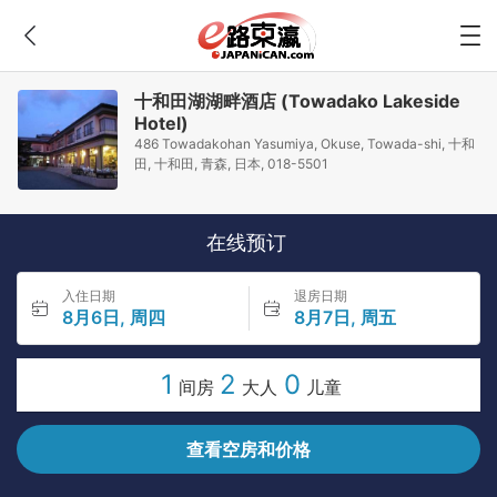
十和田湖湖畔酒店 (Towadako Lakeside
Hotel)
486 Towadakohan Yasumiya, Okuse, Towada-shi, 十和
田, 十和田, 青森, 日本, 018-5501
在线预订
入住日期
退房日期
8月6日, 周四
8月7日, 周五
1
2
0
间房
大人
儿童
查看空房和价格