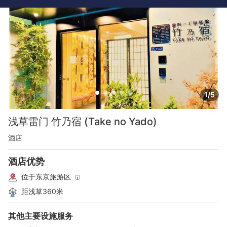
1/5
浅草雷门 竹乃宿 (Take no Yado)
酒店
酒店优势
位于东京旅游区
距浅草360米
其他主要设施服务