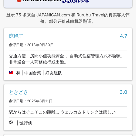
显示 75 条来自 JAPANiCAN.com 和 Rurubu Travel的真实客人评
价。部分评价或由机器翻译。
惊艳了
4.7
点评日期：2013年9月30日
交通方便，房間小但功能齊全， 自助式住宿管理方式不囉嗦。
非常適合一人商務旅行或出遊。
林
|
中国台湾 | 好友组队
ときどき
3.0
点评日期：2025年8月11日
駅からはそこそこの距離… ウェルカムドリンクは嬉しい
|
独行侠