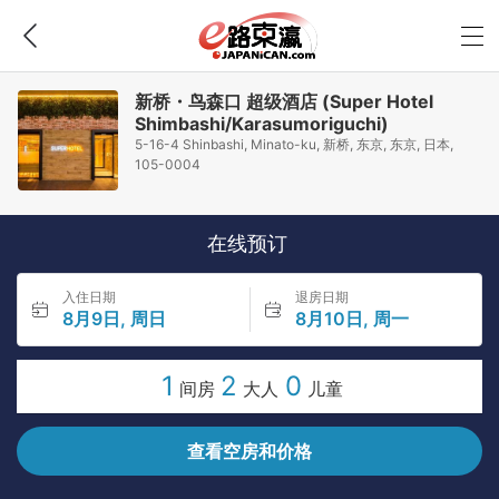
新桥・鸟森口 超级酒店 (Super Hotel
Shimbashi/Karasumoriguchi)
5-16-4 Shinbashi, Minato-ku, 新桥, 东京, 东京, 日本,
105-0004
在线预订
入住日期
退房日期
8月9日, 周日
8月10日, 周一
1
2
0
间房
大人
儿童
查看空房和价格