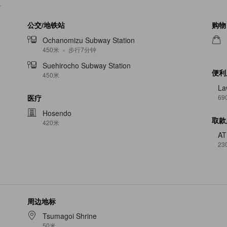
4
公交/地铁站
购物
Ochanomizu Subway Station
450米
步行7分钟
Suehirocho Subway Station
便利
450米
La
69
医疗
Hosendo
取款
420米
A
23
周边地标
Tsumagoi Shrine
50米