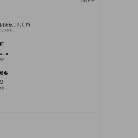
地段评分
阿美横丁商店街
1.1公里
店
wson
0米
服务
TM
0米