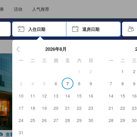
住后才能顺利提交，从而确保了点评的真实性及可靠性，也有助于用户作出更
选择您的语言
选择您的币种
券
活动
人气推荐
击 Enter 键以选择
入住日期
退房日期
按 Enter 键开始浏览日期选择器。使用箭头键浏览入住和退房
2026年8月
一
二
三
四
五
六
日
一
二
三
1
2
1
2
3
4
5
6
7
8
9
7
8
9
10
11
12
13
14
15
16
14
15
16
17
18
19
20
21
22
23
21
22
23
24
25
26
27
28
29
30
28
29
30
31
查看全部图片