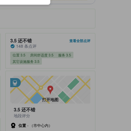
住客评分 3.5，满分 5 还不错 148 条点评
3.5
还不错
查看全部点评
148 条点评
位置 3.5
房间舒适度 3.5
服务 3.5
其它设施服务 3.5
邻近交通
tooltip
•
距Ochanomizu Subway Station不到0.45公里
•
距Suehirocho Subway Station不到0.45公里
打开地图
3.5
还不错
地段评分
位置
-
（市中心内）