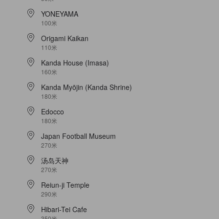
YONEYAMA
100米
Origami Kaikan
110米
Kanda House (Imasa)
160米
Kanda Myōjin (Kanda Shrine)
180米
Edocco
180米
Japan Football Museum
270米
汤岛天神
270米
Reiun-ji Temple
290米
Hibari-Tei Cafe
350米