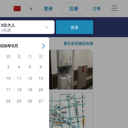
好的预订选择。
登录
注册
订单
¥
2位大人
搜索
1间房
日期。使用 Enter 键选择日期后，入住日期将被选择。重复相同操作以
显示东京酒店住宿
2026年9月
四
五
六
日
3
4
5
6
10
11
12
13
17
18
19
20
24
25
26
27