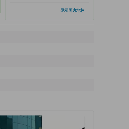
热门地标
显示周边地标
上野公园
1.5公里
浅草
2.9公里
浅草寺
3.0公里
银座
3.5公里
东京晴空塔
4.0公里
距离最近的地标
Tsumagoi Shrine
50米
YONEYAMA
100米
Origami Kaikan
110米
Kanda House (Imasa)
160米
Kanda Myōjin (Kanda Shrine)
180米