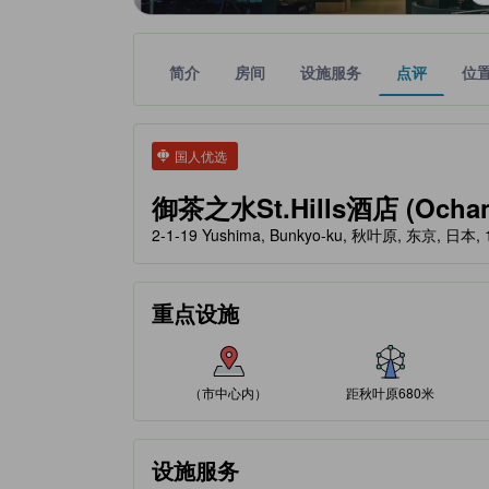
简介
房间
设施服务
点评
位
tooltip
金色星星表示的等级信息由合作第三方平台提供，仅
tooltip
国人优选
御茶之水St.Hills酒店 (Ochanom
2-1-19 Yushima, Bunkyo-ku, 秋叶原, 东京, 日本, 
重点设施
（市中心内）
距秋叶原680米
设施服务