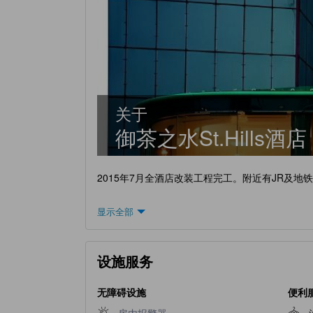
关于
御茶之水St.Hills酒店
2015年7月全酒店改装工程完工。附近有JR及
显示全部
设施服务
无障碍设施
便利
不提供房内报警器
房内报警器