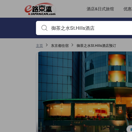
JAPANiCAN上的点评均来自于真实用户，个人评价在完成预订和入
tooltip
更多详情
位置评分 3.5，满分 5，是东京的高分
房间舒适度评分 3.5，满分 5，是东京的高分
服务评分 3.5，满分 5，是东京的高分
其它设施服务评分 3.5，满分 5，是东京的高分
已跳转至点评页 1
已跳转至点评页 1
酒店&日式旅馆
优惠
输入住宿名或关键词以搜索，使用箭头或 tab 键以移动，点
主页
东京都住宿
御茶之水St.Hills酒店预订