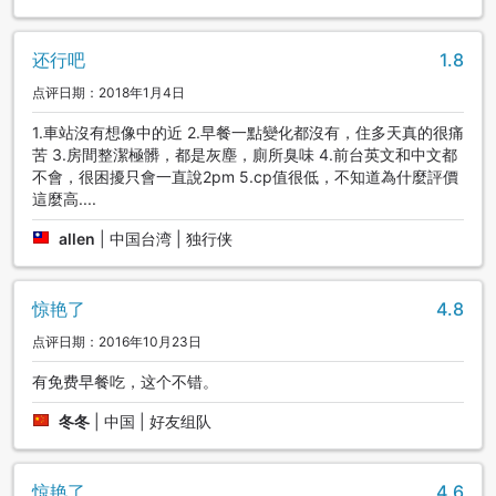
还行吧
1.8
点评日期：2018年1月4日
1.車站沒有想像中的近 2.早餐一點變化都沒有，住多天真的很痛
苦 3.房間整潔極髒，都是灰塵，廁所臭味 4.前台英文和中文都
不會，很困擾只會一直說2pm 5.cp值很低，不知道為什麼評價
這麼高....
allen
|
中国台湾 | 独行侠
惊艳了
4.8
点评日期：2016年10月23日
有免费早餐吃，这个不错。
冬冬
|
中国 | 好友组队
惊艳了
4.6