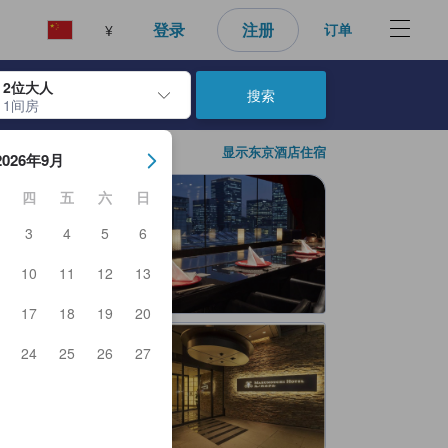
好的预订选择。
登录
注册
订单
¥
2位大人
搜索
1间房
日期。使用 Enter 键选择日期后，入住日期将被选择。重复相同操作以
显示东京酒店住宿
2026年9月
四
五
六
日
3
4
5
6
10
11
12
13
17
18
19
20
24
25
26
27