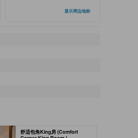
热门地标
显示周边地标
银座
1.3公里
东京塔
3.4公里
上野公园
3.6公里
浅草
4.3公里
浅草寺
4.4公里
距离最近的地标
Maruzen Marunouchi
20米
Marunouchi Oazo
50米
Tokyo Station Gallery
90米
Marunouchi Railway Station
150米
Tokyo Souvenir Center
160米
舒适包角King房 (Comfort
Corner King Room )