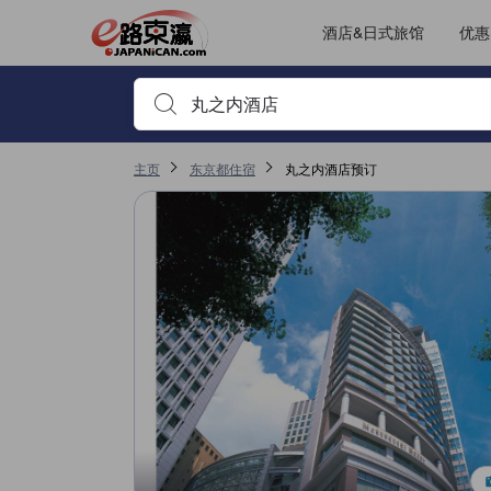
JAPANiCAN上的点评均来自于真实用户，个人评价在完成预订和入
tooltip
更多详情
其它设施服务评分 4.8，满分 5，是东京的高分
位置评分 4.5，满分 5，是东京的高分
房间舒适度评分 4.4，满分 5，是东京的高分
服务评分 4.3，满分 5，是东京的高分
酒店&日式旅馆
优惠
输入住宿名或关键词以搜索，使用箭头或 tab 键以移动，点
主页
东京都住宿
丸之内酒店预订