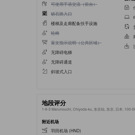
不提供可使用手语交流（前台）
可使用手语交流（前台）
不提供砾石路入口
砾石路入口
楼梯及走廊配备扶手设施
不提供轮椅
轮椅
不提供盲文指示说明（公共区域）
盲文指示说明（公共区域）
无障碍电梯
无障碍通道
斜坡式入口
地段评分
1-6-3 Marunouchi, Chiyoda-ku, 东京站, 东京, 日本, 100-0
附近机场
羽田机场 (HND)