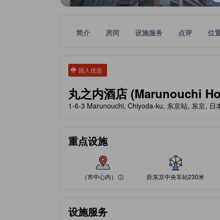
简介
房间
设施服务
点评
位
tooltip
金色星星表示的等级信息由合作第三方平台提供，仅
tooltip
国人优选
丸之内酒店 (Marunouchi Hot
1-6-3 Marunouchi, Chiyoda-ku, 东京站, 东京, 日本
（市中心内）
重点设施
100% 好评
基于住客点评
（市中心内）
距东京中央车站230米
设施服务