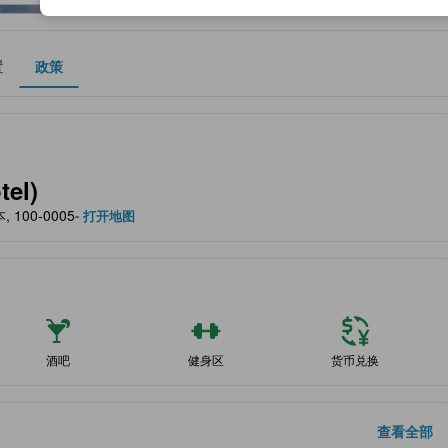
置
政策
作为住宿舒适度、设施服务等方面的水平参考。
el)
, 100-0005
- 打开地图
酒吧
健身区
货币兑换
查看全部