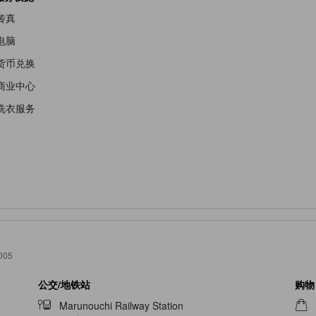
传真
电脑
货币兑换
商业中心
洗衣服务
005
公交/地铁站
购物
Marunouchi Railway Station