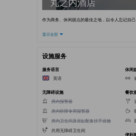
丸之内酒店
作为商务、休闲据点的最佳之地，以令人忘记自己
显示全部
设施服务
服务语言
休闲
英语
无障碍设施
餐饮
不提供房内报警器
房内报警器
不提供房内听障专用报警器
房内听障专用报警器
不提供房内卫生间及浴缸配备扶手设施
房内卫生间及浴缸配备扶手设施
共用无障碍卫生间
便利