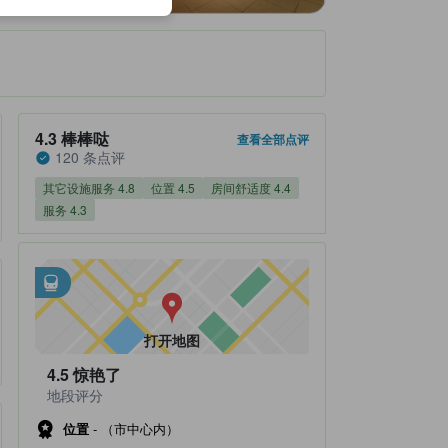
住客评分 4.3，满分 5 棒棒哒 120 条点评
4.3
棒棒哒
查看全部点评
120 条点评
其它设施服务 4.8
位置 4.5
房间舒适度 4.4
服务 4.3
邻近交通
tooltip
•
距Marunouchi Railway Station不到0.15公里
•
距Tokyo Subway Station不到0.23公里
打开地图
4.5
惊艳了
地段评分
位置
-
（市中心内）