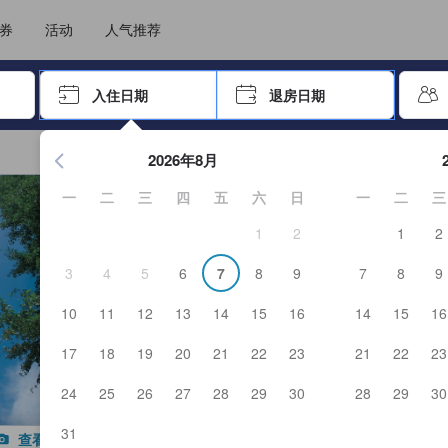
住后才能顺利提交，从而确保了点评的真实性及可靠性，也有助于用户作出更
选择您的语言
选择您的币种
券
活动
人气推荐
击 Enter 键以选择
入住日期
退房日期
按 Enter 键开始浏览日期选择器。使用箭头键浏览入住和退房
2026年8月
一
二
三
四
五
六
日
一
二
三
1
2
1
2
3
4
5
6
7
8
9
7
8
9
10
11
12
13
14
15
16
14
15
16
17
18
19
20
21
22
23
21
22
23
24
25
26
27
28
29
30
28
29
30
31
查看全部图片