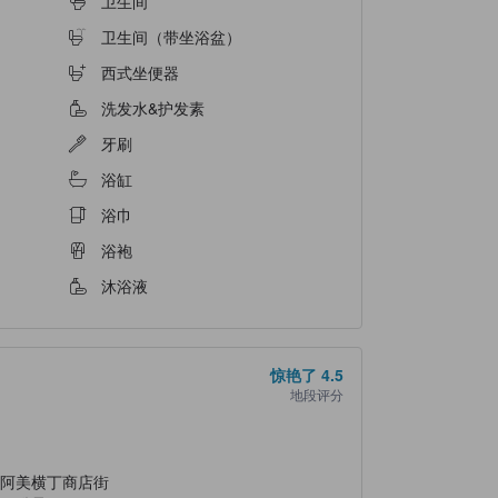
卫生间
卫生间（带坐浴盆）
西式坐便器
洗发水&护发素
牙刷
浴缸
浴巾
浴袍
沐浴液
惊艳了
4.5
地段评分
阿美横丁商店街