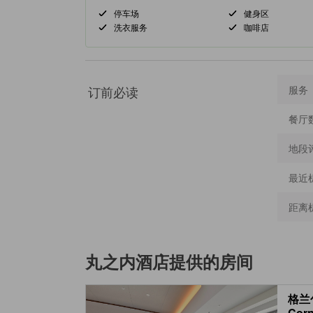
停车场
健身区
洗衣服务
咖啡店
订前必读
服务
餐厅
地段
最近
距离
丸之内酒店
提供的房间
格兰
Corn