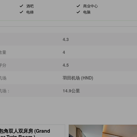
酒吧
商业中心
电梯
电脑
4.3
数量
4
评分
4.5
机场
羽田机场 (HND)
机场：
14.9公里
包角双人双床房 (Grand
er Twin Room )