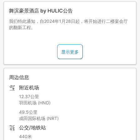
舞滨豪景酒店 by HULIC公告
我们特此通知，自2024年1月28日起，将开始进行二楼宴会厅
的翻新工程。
在施工期间，酒店内的其他设施（住宿、餐厅、咖啡厅、水疗
中心和商店）将照常对客人开放。但请注意，在工作时间段内
显示更多
可能会有部分通行限制、噪音和振动等情况。
非常抱歉给您带来不便和困扰，我们将以最高安全标准，细心
谨慎地进行工作。敬请您的理解和配合。
周边信息
【工程期间】2024年1月28日（星期日）至2024年3月31日
附近机场
（星期日）预计
※根据工程进展情况，可能会延长工期。
12.37公里
羽田机场 (HND)
【工作时间】8:00～18:00
49.5公里
※伴有噪音的工作将在11:00～17:00进行。
成田国际机场 (NRT)
※根据工程进展情况，工作时间可能会有变动。
公交/地铁站
【工程地点】二楼宴会厅：''茉莉''，''薰衣草''，''樱花''
440米