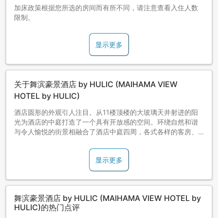
加床政策根据您所选的房间而有所不同，请注意查看入住人数
限制。
显示更多
关于舞滨豪景酒店 by HULIC (MAIHAMA VIEW
HOTEL by HULIC)
酒店圆形的外观引人注目。从11楼顶楼的大玻璃天井射进的阳
光为酒店的中庭打造了一个具有开放感的空间。环绕自然和谐
与令人愉悦的街景相融合了酒店中庭四周，各式各样的客房、
大浴池、餐厅、独立教会、宴会厅和店舖等各种设施一应俱
全。以 “360°全方位的款待， 温馨舞台～360°Fun & Relax～”
显示更多
的创意诚迎天下之宾客。
舞滨豪景酒店 by HULIC (MAIHAMA VIEW HOTEL by
HULIC)的热门点评